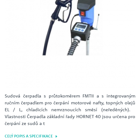
Sudová čerpadla s průtokoměrem FMTII a s integrovaným
ručním čerpadlem pro čerpání motorové nafty, topných olejů
EL / L, chladicích nemrznoucích směsí (neředěných).
Vlastnosti Čerpadla základní řady HORNET 40 jsou určena pro
čerpání ze sudů a t
CELÝ POPIS A SPECIFIKACE