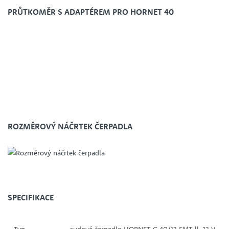
PRŮTKOMĚR S ADAPTÉREM PRO HORNET 40
ROZMĚROVÝ NÁČRTEK ČERPADLA
SPECIFIKACE
Typ
sudové čerpadlo HORNET G 40/12 FMT ll, 12 V