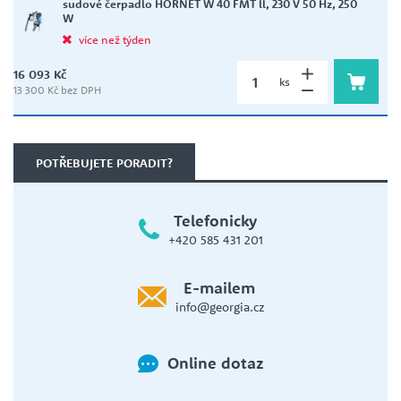
sudové čerpadlo HORNET W 40 FMT ll, 230 V 50 Hz, 250
W
více než týden
16 093 Kč
ks
13 300 Kč bez DPH
POTŘEBUJETE PORADIT?
Telefonicky
+420 585 431 201
E-mailem
info@georgia.cz
Online dotaz