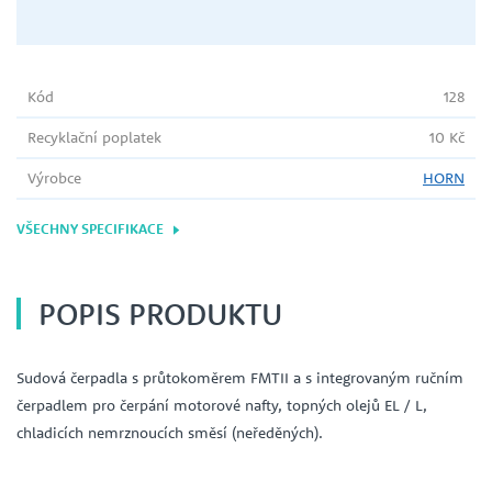
Kód
128
Recyklační poplatek
10 Kč
Výrobce
HORN
VŠECHNY SPECIFIKACE
POPIS PRODUKTU
Sudová čerpadla s průtokoměrem FMTII a s integrovaným ručním
čerpadlem pro čerpání motorové nafty, topných olejů EL / L,
chladicích nemrznoucích směsí (neředěných).