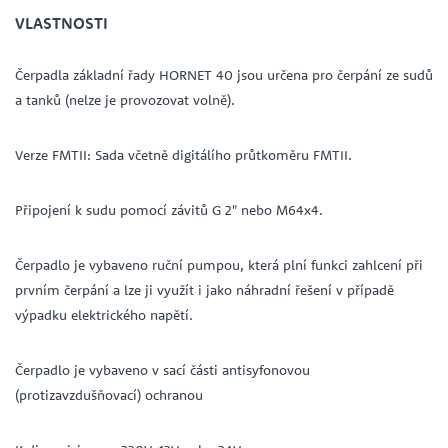
VLASTNOSTI
Čerpadla základní řady HORNET 40 jsou určena pro čerpání ze sudů
a tanků (nelze je provozovat volně).
Verze FMTII: Sada včetně digitálího průtkoměru FMTII.
Připojení k sudu pomocí závitů G 2" nebo M64x4.
Čerpadlo je vybaveno ruční pumpou, která plní funkci zahlcení při
prvním čerpání a lze ji využít i jako náhradní řešení v případě
výpadku elektrického napětí.
Čerpadlo je vybaveno v sací části antisyfonovou
(protizavzdušňovací) ochranou