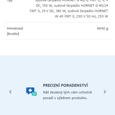
DC, 150 W, sudové čerpadlo HORNET G 40/24
FMT ll, 24 V DC, 180 W, sudové čerpadlo HORNET
W 40 FMT ll, 230 V 50 Hz, 250 W
Hmotnost
6640 g
(brutto)
let.
mi,
Š
PRECIZNÍ PORADENSTVÍ
Má
edení
Náš zkušený tým vám ochotně
př
 i na
poradí s výběrem produktu.
če
dejna