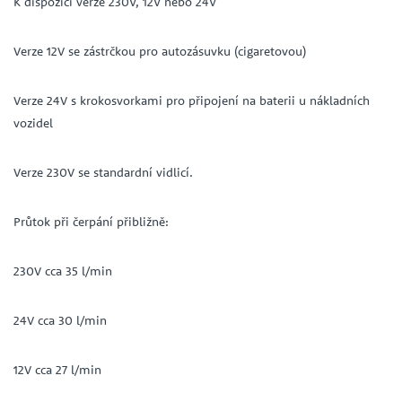
K dispozici verze 230V, 12V nebo 24V
Verze 12V se zástrčkou pro autozásuvku (cigaretovou)
Verze 24V s krokosvorkami pro připojení na baterii u nákladních
vozidel
Verze 230V se standardní vidlicí.
Průtok při čerpání přibližně:
230V cca 35 l/min
24V cca 30 l/min
12V cca 27 l/min