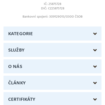
IČ: 25875728
DIČ: CZ25875728
Bankovní spojení: 309129013/0300 ČSOB
KATEGORIE
SLUŽBY
O NÁS
ČLÁNKY
CERTIFIKÁTY