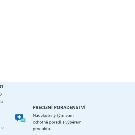
01
ž
ti
PRECIZNÍ PORADENSTVÍ
Náš zkušený tým vám
a
ochotně poradí s výběrem
 v
produktu.