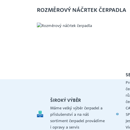
ROZMĚROVÝ NÁČRTEK ČERPADLA
S
Pr
če
rů
ŠIROKÝ VÝBĚR
če
Máme velký výběr čerpadel a
CA
příslušenství a na náš
SP
sortiment čerpadel provádíme
Je
i opravy a servis
Vi