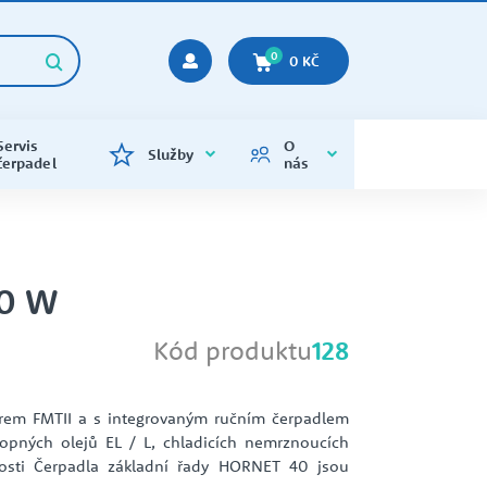
0
0 KČ
Servis
O
Služby
čerpadel
nás
KALOVÁ ČERPADLA
ENERGETIKA
KALOVÁ
CALPEDA
Kalová čerpadla s řezacími noži
Napájecí Voda
kalová čerpadla varianta na 400V
Kalová čerpadla s vortex oběžným
50 W
kolem
TLAKOVÉ NÁDOBY
Kód produktu
128
OPTICKÁ A LASEROVÁ MĚŘENÍ
KONTAKTY
STAVEBNICTVÍ
EMP
Náhradní vaky EPDM, příruby,
OBĚHOVÁ ČERPADLA
ventilky
Tlakové nádoby - soupravy
rem FMTII a s integrovaným ručním čerpadlem
topných olejů EL / L, chladicích nemrznoucích
osti Čerpadla základní řady HORNET 40 jsou