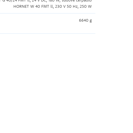
G 40/24 FMT ll, 24 V DC, 180 W, sudové čerpadlo
HORNET W 40 FMT ll, 230 V 50 Hz, 250 W
6640 g