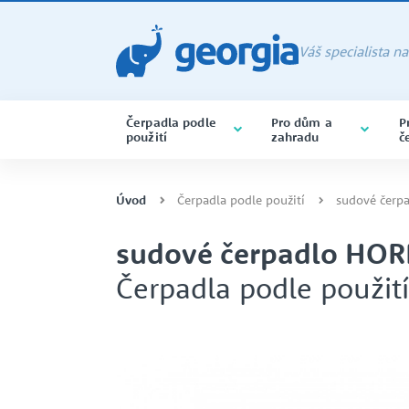
Váš specialista n
Čerpadla podle
Pro dům a
P
použití
zahradu
č
PONORNÁ ČERPADLA
ČERPADLA BAZÉNOVÁ
CHEMIE
ALMATEC
ponorná čerpadla varianta na 
Úvod
Čerpadla podle použití
sudové čerpa
sudové čerpadlo HORN
Čerpadla podle použití
SERVIS A OPRAVY ČERPADEL
CERTIFIKACE ISO
PONORNÁ
POTRAVINÁŘSTVÍ
CAPRARI
DRENÁŽNÍ ČERPADLA
SAMONASÁVACÍ ČERPADLA