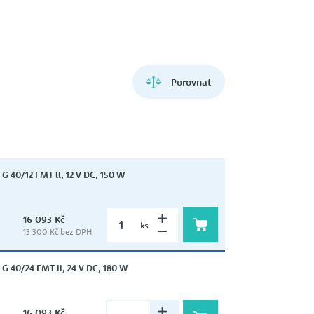
ZEMĚDĚLSTVÍ
HCP PUMP
VŘETENOVÁ ČERPADLA
Porovnat
LIVERANI
DÁVKOVACÍ ČERPADLA
RITZ
 40/12 FMT ll, 12 V DC, 150 W
ZUBOVÁ ČERPADLA
16 093 Kč
ks
13 300 Kč bez DPH
SIGMA
 40/24 FMT ll, 24 V DC, 180 W
ČERPADLA A DOMÁCÍ
VODÁRNY NA 12V A 24V
16 093 Kč