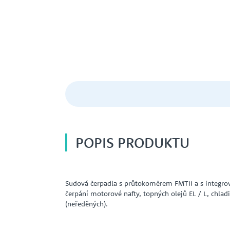
POPIS PRODUKTU
Sudová čerpadla s průtokoměrem FMTII a s integr
čerpání motorové nafty, topných olejů EL / L, chla
(neředěných).