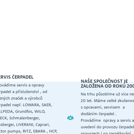
ERVIS ČERPADEL
NAŠE SPOLEČNOST JE
ovádíme servis a opravy
ZALOŽENA OD ROKU 20
rpadel a příslušenství , od
Na trhu působíme už více ne
zných značek a výrobců
20 let. Máme velké zkušenos
rpadel např. LOWARA, SAER,
s opravami, servisem a
LPEDA, Grundfos, WILO,
dodáním čerpadel .
ECK, Schmalenberger,
Provádíme opravy a servis 
ssberger, LIVERANI, Caprari,
uvedení do provozu čerpadel
ctor pumps, RITZ, EBARA , HCP,
provozech i na zasněžování .