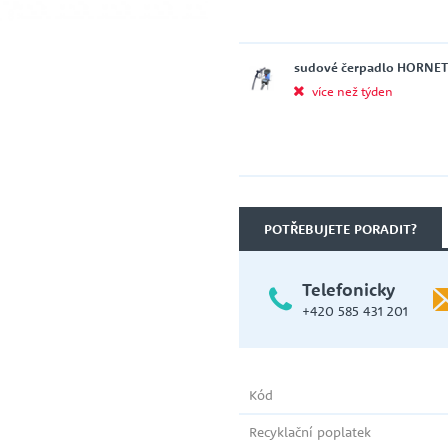
ce
Tlakové nádoby s membránou
VICTOR PUMPS
sudové čerpadlo HORNET W
více než týden
ČERPADLA NA ČERPÁNÍ ADBLUE
NIPPON OIL PUMP CO. LTD.
PŘÍSLUŠENSTVÍ K ČERPADLŮM
POTŘEBUJETE PORADIT?
FREKVENČNÍ MĚNIČE
Ochrany proti chodu nasucho
NETZSCH
Telefonicky
Náhradní díly
+420 585 431 201
ATS - AUTOMATICKÉ TLAKOVÉ
STANICE
Kód
Recyklační poplatek