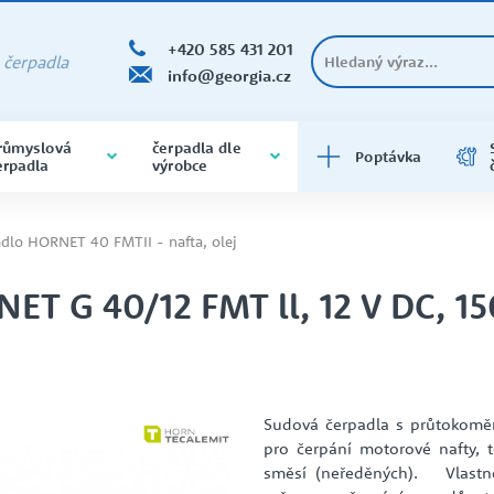
+420 585 431 201
a čerpadla
info@georgia.cz
růmyslová
čerpadla dle
Poptávka
erpadla
výrobce
ČERPADLA DO VRTU A STUDNY
DOMÁCÍ VODÁRNY
DOLY A HUTĚ
BRINKMANN
400V
čerpadla do vrtu a do studny
dlo HORNET 40 FMTII - nafta, olej
varianta na 400V
ET G 40/12 FMT ll, 12 V DC, 1
ODSTŘEDIVÁ ČERPADLA
PRODEJNA ČERPADEL
O SPOLEČNOSTI
SAMONASÁVACÍ
PRŮMYSL
EBARA
Čerpadla samonasávací
čerpadla varianta na 400V
Sudová čerpadla s průtokomě
pro čerpání motorové nafty, 
směsí (neředěných). Vlastn