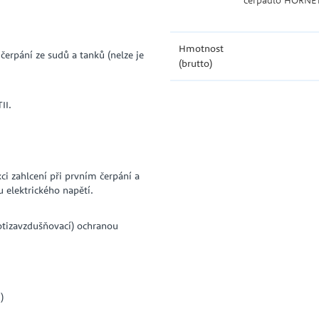
čerpadlo HORNET 
Hmotnost
erpání ze sudů a tanků (nelze je
(brutto)
II.
ci zahlcení při prvním čerpání a
u elektrického napětí.
rotizavzdušňovací) ochranou
)