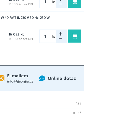
ks
13 300 Kč bez DPH
WILO
 40 FMT ll, 230 V 50 Hz, 250 W
ČERPADLO S PONORNOU
16 093 Kč
ks
HYDRAULIKOU
13 300 Kč bez DPH
ZUWA
EXPANZNÍ NÁDOBY
E-mailem
Online dotaz
info@georgia.cz
HADICE
128
10 Kč