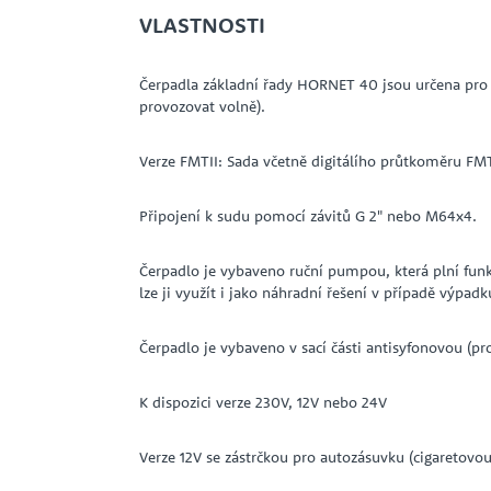
VLASTNOSTI
Čerpadla základní řady HORNET 40 jsou určena pro č
provozovat volně).
Verze FMTII: Sada včetně digitálího průtkoměru FMT
Připojení k sudu pomocí závitů G 2" nebo M64x4.
Čerpadlo je vybaveno ruční pumpou, která plní funk
lze ji využít i jako náhradní řešení v případě výpadk
Čerpadlo je vybaveno v sací části antisyfonovou (p
K dispozici verze 230V, 12V nebo 24V
Verze 12V se zástrčkou pro autozásuvku (cigaretovou