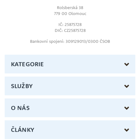
Rolsberská 38
779 00 Olomouc
IČ: 25875728
DIČ: CZ25875728
Bankovní spojení: 309129013/0300 ČSOB
KATEGORIE
SLUŽBY
O NÁS
ČLÁNKY