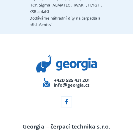
zasněžování .
GT ,
Vše máme na jedné adrese , prodejna
, kanceláře i vybavená dílna se
la a
servisem
+420 585 431 201
info@georgia.cz
Georgia – čerpací technika s.r.o.