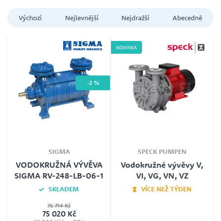
Výchozí
Nejlevnější
Nejdražší
Abecedně
NOVINKA
SIGMA
Speck pumpen
-2 %
0 Kč
122 331 Kč
SIGMA
SPECK PUMPEN
VODOKRUŽNÁ VÝVĚVA
Vodokružné vývěvy V,
SIGMA RV-248-LB-06-1
VI, VG, VN, VZ
SKLADEM
VÍCE NEŽ TÝDEN
76 714 Kč
Záruka
Záruka
75 020 Kč
24
12