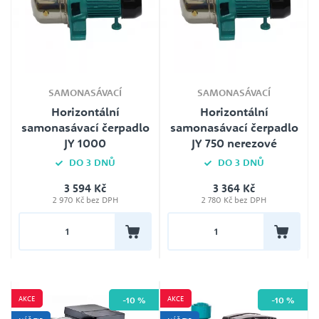
SAMONASÁVACÍ
SAMONASÁVACÍ
Horizontální
Horizontální
samonasávací čerpadlo
samonasávací čerpadlo
JY 1000
JY 750 nerezové
DO 3 DNŮ
DO 3 DNŮ
3 594 Kč
3 364 Kč
Jmenovité napětí
Jmenovité napětí
2 970 Kč bez DPH
2 780 Kč bez DPH
230V
230V
Záruka
Záruka
24
24
AKCE
AKCE
-10 %
-10 %