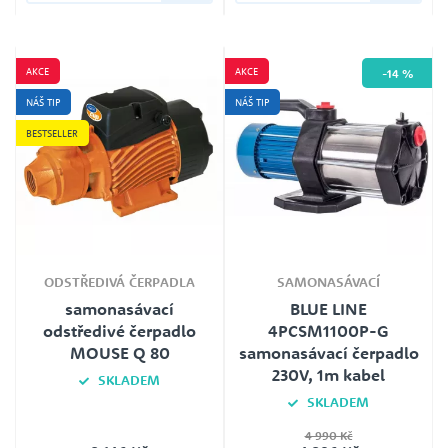
Záruka
Délka kabelu
24
1,0m
Jmenovité napětí
Záruka
230V
24
AKCE
AKCE
-14 %
NÁŠ TIP
NÁŠ TIP
BESTSELLER
ODSTŘEDIVÁ ČERPADLA
SAMONASÁVACÍ
samonasávací
BLUE LINE
odstředivé čerpadlo
4PCSM1100P-G
MOUSE Q 80
samonasávací čerpadlo
230V, 1m kabel
SKLADEM
SKLADEM
4 990 Kč
Jmenovité napětí