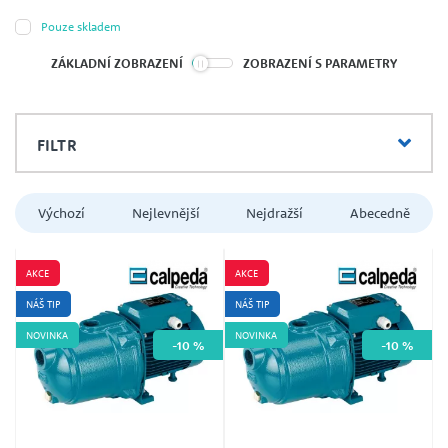
Pouze skladem
ZÁKLADNÍ ZOBRAZENÍ
ZOBRAZENÍ S PARAMETRY
FILTR
Výchozí
Nejlevnější
Nejdražší
Abecedně
AKCE
AKCE
Calpeda
NÁŠ TIP
NÁŠ TIP
Caprari
NOVINKA
NOVINKA
-10 %
-10 %
EBARA
LIVERANI
Lowara