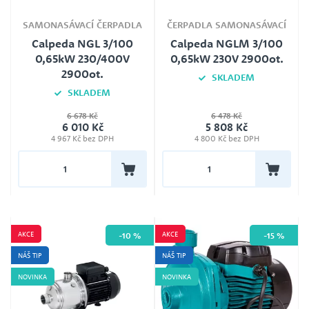
SAER
SAMONASÁVACÍ ČERPADLA
ČERPADLA SAMONASÁVACÍ
SIGMA
Calpeda NGL 3/100
Calpeda NGLM 3/100
Speck pumpen
0,65kW 230/400V
0,65kW 230V 2900ot.
2900ot.
Victor Pumps
SKLADEM
SKLADEM
Wilo
6 678 Kč
6 478 Kč
Jmenovité napětí
6 010 Kč
5 808 Kč
400 V
4 967 Kč bez DPH
4 800 Kč bez DPH
0 Kč
21 417 Kč
AKCE
AKCE
-10 %
-15 %
NÁŠ TIP
NÁŠ TIP
NOVINKA
NOVINKA