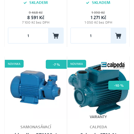
SKLADEM
SKLADEM
9 468 Kč
1 390 Kč
Délka kabelu
8 591 Kč
1 271 Kč
1,0m
7 100 Kč bez DPH
1 050 Kč bez DPH
Záruka
24
Jmenovité napětí
230V
NOVINKA
NOVINKA
-7 %
-10 %
VARIANTY
SAMONASÁVACÍ
CALPEDA