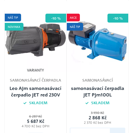
NÁŠ TIP
AKCE
-10 %
-10 %
NOVINKA
NÁŠ TIP
VARIANTY
SAMONASÁVACÍ ČERPADLA
SAMONASÁVACÍ
Leo AJm samonasávací
samonasávací čerpadla
čerpadlo JET red 230V
JET PJm100L
SKLADEM
SKLADEM
3 190 Kč
Jmenovité napětí
6 287 Kč
2 868 Kč
230V
5 687 Kč
2 370 Kč bez DPH
4 700 Kč bez DPH
Plovák
Ne