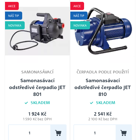
AKCE
AKCE
NÁŠ TIP
NÁŠ TIP
NOVINKA
NOVINKA
SAMONASÁVACÍ
ČERPADLA PODLE POUŽITÍ
Samonasávací
Samonasávací
odstředivé čerpadlo JET
odstředivé čerpadlo JET
801
810
SKLADEM
SKLADEM
1 924 Kč
2 541 Kč
Plovák
Jmenovité napětí
1 590 Kč bez DPH
2 100 Kč bez DPH
Ne
230V
Délka kabelu
Plovák
1,0m
Ne