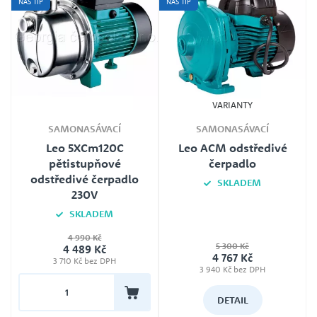
NÁŠ TIP
NÁŠ TIP
VARIANTY
SAMONASÁVACÍ
SAMONASÁVACÍ
Leo 5XCm120C
Leo ACM odstředivé
pětistupňové
čerpadlo
odstředivé čerpadlo
SKLADEM
230V
Typ
SKLADEM
Leo ACm110 litinové odstředivé
čerpadlo 230V 1,1kW, Leo ACm75
4 990 Kč
litinové odstředivé čerpadlo 230V
Jmenovité napětí
0,75kW
5 300 Kč
4 489 Kč
230V
4 767 Kč
3 710 Kč bez DPH
3 940 Kč bez DPH
Záruka
24
DETAIL