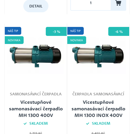
DETAIL
Záruka
24
NÁŠ TIP
NÁŠ TIP
-3 %
-6 %
NOVINKA
NOVINKA
SAMONASÁVACÍ ČERPADLA
ČERPADLA SAMONASÁVACÍ
Vícestupňové
Vícestupňové
samonasávací čerpadlo
samonasávací čerpadlo
MH 1300 400V
MH 1300 INOX 400V
SKLADEM
SKLADEM
5 723 Kč
6 455 Kč