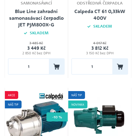
SAMONASÁVACÍ
ODSTŘEDIVÁ ČERPADLA
Blue Line zahradní
Calpeda CT 61 0,33kW
samonasávací čerpadlo
400V
JET PJM800X-G
SKLADEM
SKLADEM
Jmenovité napětí
3 485 Kč
4 017 Kč
400 V
Jmenovité napětí
3 449 Kč
3 812 Kč
230V
2 850 Kč bez DPH
3 150 Kč bez DPH
Délka kabelu
1,0m
Záruka
24
AKCE
NÁŠ TIP
NÁŠ TIP
NOVINKA
-10 %