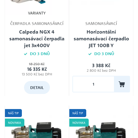
VARIANTY
ČERPADLA SAMONASÁVACÍ
SAMONASÁVACÍ
Calpeda NGX 4
Horizontální
samonasávací čerpadla
samonasávací čerpadlo
jet 3x400V
JET 100B Y
DO 3 DNŮ
DO 3 DNŮ
18 250 Kč
3 388 Kč
Jmenovité napětí
Záruka
16 335 Kč
2 800 Kč bez DPH
400 V
24
13 500 Kč bez DPH
Jmenovité napětí
230V
DETAIL
NÁŠ TIP
NÁŠ TIP
NOVINKA
NOVINKA