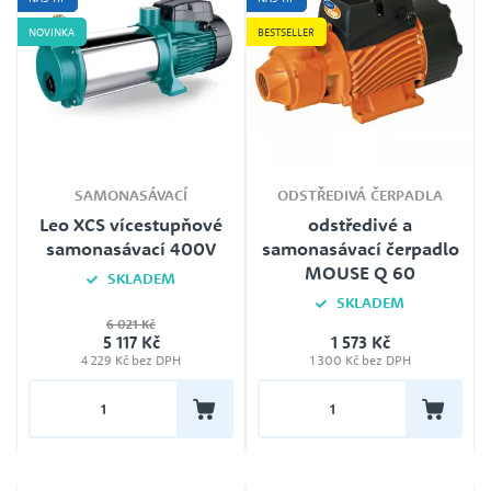
NOVINKA
BESTSELLER
SAMONASÁVACÍ
ODSTŘEDIVÁ ČERPADLA
Leo XCS vícestupňové
odstředivé a
samonasávací 400V
samonasávací čerpadlo
MOUSE Q 60
SKLADEM
SKLADEM
Jmenovité napětí
6 021 Kč
5 117 Kč
400V
1 573 Kč
4 229 Kč bez DPH
1 300 Kč bez DPH
Záruka
24