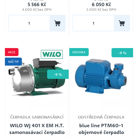
Jmenovité napětí
5 566 Kč
6 050 Kč
400V
4 600 Kč bez DPH
5 000 Kč bez DPH
AKCE
NOVINKA
-9 %
NÁŠ TIP
-9 %
ČERPADLA SAMONASÁVACÍ
ODSTŘEDIVÁ ČERPADLA
WILO WJ 401 X EM H.T.
blue line PTM60-1
samonasávací čerpadlo
objemové čerpadlo