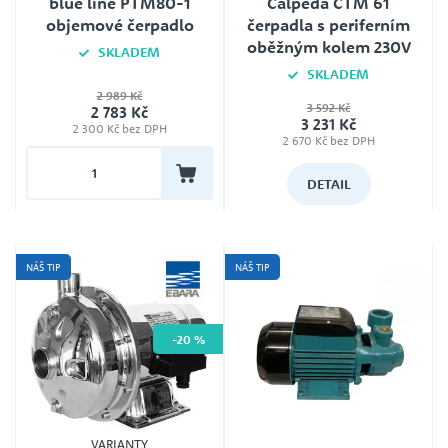
blue line PTM80-1
Calpeda CTM 61
objemové čerpadlo
čerpadla s periferním
oběžným kolem 230V
SKLADEM
SKLADEM
Jmenovité napětí
2 989 Kč
230V
3 592 Kč
2 783 Kč
Typ
3 231 Kč
2 300 Kč bez DPH
Calpeda CT 61 400V 0.33kW,
Záruka
Calpeda CTM 61 230V 0.33kW
2 670 Kč bez DPH
24
DETAIL
NÁŠ TIP
NÁŠ TIP
-20 %
VARIANTY