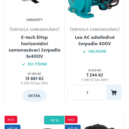
VARIANTY
ČERPADLA SAMONASÁVACÍ
ČERPADLA SAMONASÁVACÍ
E-tech EHsp
Leo AC odstředivé
horizontální
čerpadlo 400V
samonasávací čerpadlo
SKLADEM
3x400V
DO TÝDNE
8 523 Kč
15 181 Kč
7 244 Kč
Jmenovité napětí
13 661 Kč
5 987 Kč bez DPH
400 V
11 290 Kč bez DPH
DETAIL
AKCE
AKCE
-15 %
NÁŠ TIP
NÁŠ TIP