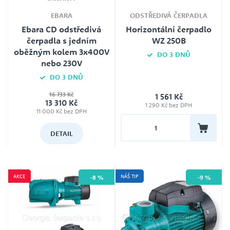
EBARA
ODSTŘEDIVÁ ČERPADLA
Ebara CD odstředivá
Horizontální čerpadlo
čerpadla s jedním
WZ 250B
oběžným kolem 3x400V
DO 3 DNŮ
nebo 230V
Jmenovité napětí
DO 3 DNŮ
230V
16 733 Kč
1 561 Kč
Záruka
13 310 Kč
24
1 290 Kč bez DPH
11 000 Kč bez DPH
DETAIL
AKCE
NÁŠ TIP
-8 %
-9 %