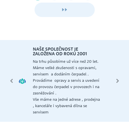
NAŠE SPOLEČNOST JE
ZALOŽENA OD ROKU 2001
 a
Na trhu působíme už více než 20 let.
Máme velké zkušenosti s opravami,
AER,
servisem a dodáním čerpadel .
Provádíme opravy a servis a uvedení
NI,
do provozu čerpadel v provozech i na
 ,
zasněžování .
GT ,
Vše máme na jedné adrese , prodejna
, kanceláře i vybavená dílna se
la a
servisem