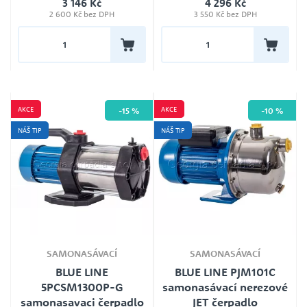
3 146 Kč
4 296 Kč
230V
2 600 Kč bez DPH
3 550 Kč bez DPH
Délka kabelu
1,0m
Záruka
24
AKCE
AKCE
-15 %
-10 %
NÁŠ TIP
NÁŠ TIP
SAMONASÁVACÍ
SAMONASÁVACÍ
BLUE LINE
BLUE LINE PJM101C
5PCSM1300P-G
samonasávací nerezové
samonasavaci čerpadlo
JET čerpadlo