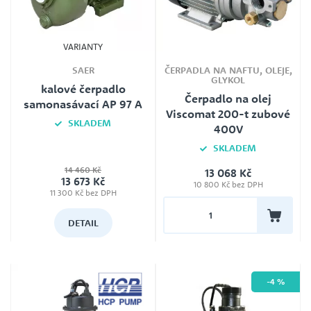
VARIANTY
SAER
ČERPADLA NA NAFTU, OLEJE,
GLYKOL
kalové čerpadlo
Čerpadlo na olej
samonasávací AP 97 A
Viscomat 200-t zubové
SKLADEM
400V
SKLADEM
Typ
čerpadlo AP 97-A, 230V, čerpadlo
AP 97-A, 400V
14 460 Kč
13 068 Kč
Jmenovité napětí
13 673 Kč
10 800 Kč bez DPH
400V
11 300 Kč bez DPH
Záruka
24
DETAIL
-4 %