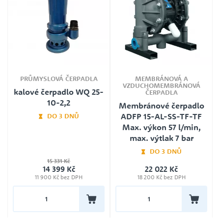
PRŮMYSLOVÁ ČERPADLA
MEMBRÁNOVÁ A
VZDUCHOMEMBRÁNOVÁ
kalové čerpadlo WQ 25-
ČERPADLA
10-2,2
Membránové čerpadlo
ADFP 15-AL-SS-TF-TF
DO 3 DNŮ
Max. výkon 57 l/min,
Délka kabelu
max. výtlak 7 bar
10m
DO 3 DNŮ
Záruka
15 331 Kč
24
14 399 Kč
22 022 Kč
Záruka
Jmenovité napětí
11 900 Kč bez DPH
18 200 Kč bez DPH
24
400V
Plovák
Ne