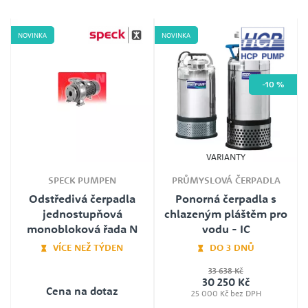
NOVINKA
NOVINKA
-10 %
VARIANTY
SPECK PUMPEN
PRŮMYSLOVÁ ČERPADLA
Odstředivá čerpadla
Ponorná čerpadla s
jednostupňová
chlazeným pláštěm pro
monobloková řada N
vodu - IC
VÍCE NEŽ TÝDEN
DO 3 DNŮ
33 638 Kč
Typ
30 250 Kč
100 ICB 23.7 400V, 50 ICA 21.1 230V,
Cena na dotaz
50 ICA 21.1 400V, 80 ICB 21.5 400V,
25 000 Kč bez DPH
80 ICB 22.2 400V