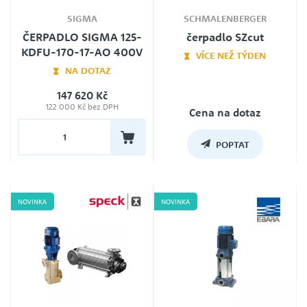
SIGMA
SCHMALENBERGER
ČERPADLO SIGMA 125-
čerpadlo SZcut
KDFU-170-17-AO 400V
VÍCE NEŽ TÝDEN
NA DOTAZ
147 620 Kč
Záruka
122 000 Kč bez DPH
24
Cena na dotaz
POPTAT
NOVINKA
NOVINKA