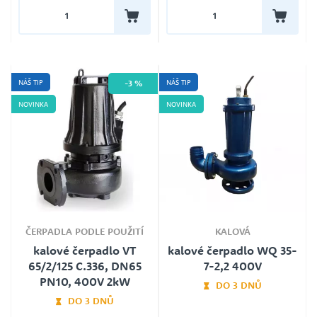
NÁŠ TIP
NÁŠ TIP
-3 %
NOVINKA
NOVINKA
ČERPADLA PODLE POUŽITÍ
KALOVÁ
kalové čerpadlo VT
kalové čerpadlo WQ 35-
65/2/125 C.336, DN65
7-2,2 400V
PN10, 400V 2kW
DO 3 DNŮ
DO 3 DNŮ
Plovák