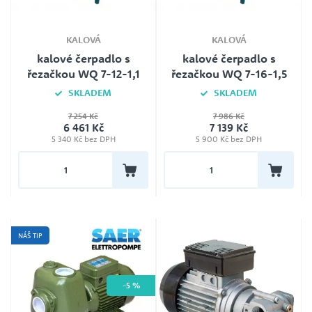
KALOVÁ
KALOVÁ
kalové čerpadlo s
kalové čerpadlo s
řezačkou WQ 7-12-1,1
řezačkou WQ 7-16-1,5
SKLADEM
SKLADEM
7 254 Kč
7 986 Kč
Jmenovité napětí
Jmenovité napětí
6 461 Kč
7 139 Kč
230V
230V
5 340 Kč bez DPH
5 900 Kč bez DPH
Plovák
Plovák
Ano
Ano
Délka kabelu
Délka kabelu
10 m
10 m
Záruka
Záruka
24
24
NÁŠ TIP
-5 %