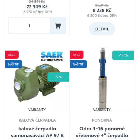
24 841 Kč
Jmenovité napětí
kalové čerpadlo 40 EFSS-5.07SA,
8 531 Kč
22 349 Kč
kalové čerpadlo 40 EFSS-5.10SA,
0 Kč
147 620 Kč
400 V
Speck pumpen
8 228 Kč
kalové čerpadlo 40 EFSS-5.15SA
18 470 Kč bez DPH
6 800 Kč bez DPH
DETAIL
AKCE
AKCE
-15 %
NÁŠ TIP
NÁŠ TIP
-5 %
VARIANTY
VARIANTY
KALOVÁ ČERPADLA
PONORNÁ
kalové čerpadlo
Odra 4-16 ponorné
samonasávací AP 97 B
vřetenové 4" čerpadlo