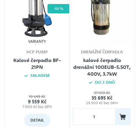
-10 %
VARIANTY
HCP PUMP
DRENÁŽNÍ ČERPADLA
Kalové čerpadlo BF-
kalové čerpadlo
21PN
drenážní 100EUB-5.50T,
400V, 3.7kW
SKLADEM
DO 3 DNŮ
Typ
kalové čerpadlo BF21PN 230V bez
37 050 Kč
Průtok
plováku, kalové čerpadlo BF21PN
10 648 Kč
35 695 Kč
400V bez plováku, kalové
88 m3/hod
9 559 Kč
čerpadlo BF21PNF 230V s
29 500 Kč bez DPH
plovákem, kalové čerpadlo
7 900 Kč bez DPH
Výtlak
BF21PNF 400V s plovákem
17 m
DETAIL
Jmenovité napětí
400V
Záruka
24