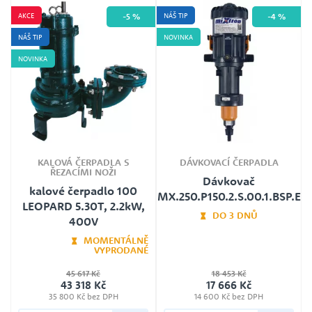
Délka kabelu
AKCE
NÁŠ TIP
-5 %
-4 %
10m
NÁŠ TIP
NOVINKA
Automatická tepelná ochrana
ANO
NOVINKA
Ochrana proti běhu na sucho
Ne
KALOVÁ ČERPADLA S
DÁVKOVACÍ ČERPADLA
ŘEZACÍMI NOŽI
Dávkovač
kalové čerpadlo 100
MX.250.P150.2.S.00.1.BSP.E
LEOPARD 5.30T, 2.2kW,
DO 3 DNŮ
400V
MOMENTÁLNĚ
VYPRODANÉ
45 617 Kč
18 453 Kč
43 318 Kč
17 666 Kč
35 800 Kč bez DPH
14 600 Kč bez DPH