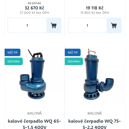
33 517 Kč
Ano
32 670 Kč
19 118 Kč
Délka kabelu
27 000 Kč bez DPH
15 800 Kč bez DPH
10 m
Záruka
24
Jmenovité napětí
400V
NÁŠ TIP
NÁŠ TIP
NOVINKA
NOVINKA
KALOVÁ
KALOVÁ
kalové čerpadlo WQ 65-
kalové čerpadlo WQ 75-
5-1,5 400V
5-2,2 400V