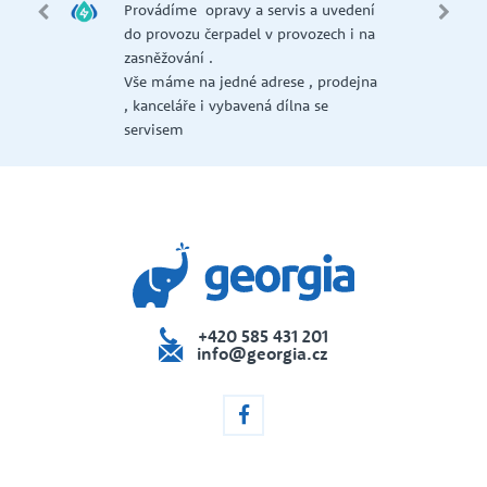
me opravy a servis a uvedení
Náš zkušený tým vám och
ozu čerpadel v provozech i na
poradí s výběrem produkt
vání .
e na jedné adrese , prodejna
áře i vybavená dílna se
em
+420 585 431 201
info@georgia.cz