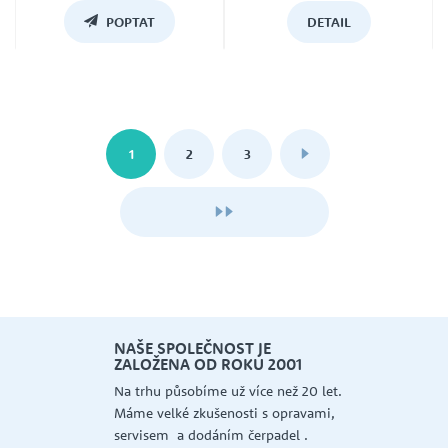
POPTAT
DETAIL
1
2
3
SPOLEČNOST JE
ENA OD ROKU 2001
 působíme už více než 20 let.
lké zkušenosti s opravami,
PRECIZNÍ PORADENST
m a dodáním čerpadel .