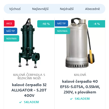
Výchozí
Nejlevnější
Nejdražší
Abecedně
AKCE
NÁŠ TIP
-10 %
-4 %
Brinkmann
NÁŠ TIP
NOVINKA
Calpeda
NOVINKA
EBARA
FLYGT
HCP PUMP
VARIANTY
KSB
KALOVÁ ČERPADLA S
KALOVÁ
Lowara
ŘEZACÍMI NOŽI
kalové čerpadlo 40
RITZ
kalové čerpadlo 32
EFSS-5.07SA, 0.55kW,
ALLIGATOR - 5.20T
230V, s plovákem
SAER
400V
SKLADEM
Schmalenberger
SKLADEM
SIGMA
Typ