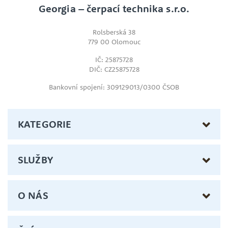
Georgia – čerpací technika s.r.o.
Rolsberská 38
779 00 Olomouc
IČ: 25875728
DIČ: CZ25875728
Bankovní spojení: 309129013/0300 ČSOB
KATEGORIE
SLUŽBY
O NÁS