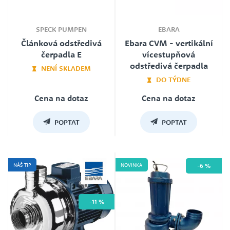
SPECK PUMPEN
EBARA
Článková odstředivá
Ebara CVM - vertikální
čerpadla E
vícestupňová
odstředivá čerpadla
NENÍ SKLADEM
DO TÝDNE
Cena na dotaz
Cena na dotaz
Záruka
24
Jmenovité napětí
POPTAT
POPTAT
230V i 400V (dle typu)
NÁŠ TIP
NOVINKA
-6 %
-11 %