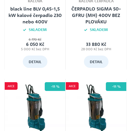
KALOVÁ
KALOVÁ ČERPADLA
black line BLV 0,45-1,5
ČERPADLO SIGMA 50-
kW kalové čerpadlo 230
GFRU (MH) 400V BEZ
nebo 400V
PLOVÁKU
SKLADEM
SKLADEM
6 770 Kč
Jmenovité napětí
Záruka
6 050 Kč
33 880 Kč
230V i 400V (dle typu)
24
5 000 Kč bez DPH
28 000 Kč bez DPH
Jmenovité napětí
400V
DETAIL
DETAIL
Plovák
Ne
AKCE
AKCE
-11 %
-11 %