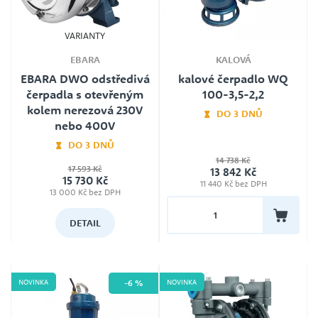
VARIANTY
EBARA
KALOVÁ
EBARA DWO odstředivá
kalové čerpadlo WQ
čerpadla s otevřeným
100-3,5-2,2
kolem nerezová 230V
DO 3 DNŮ
nebo 400V
Jmenovité napětí
DO 3 DNŮ
400V
14 738 Kč
17 593 Kč
13 842 Kč
Plovák
Typ
15 730 Kč
Ne
11 440 Kč bez DPH
Ebara DWO 150 nerez 400V, Ebara
DWO 150M nerez 230V, Ebara
13 000 Kč bez DPH
DWO 200 nerez 400V, Ebara DWO
Délka kabelu
200M nerez 230V, Ebara DWO 300
10 m
nerez 400V, Ebara DWO 400
DETAIL
nerez 400V
Záruka
24
NOVINKA
NOVINKA
-6 %