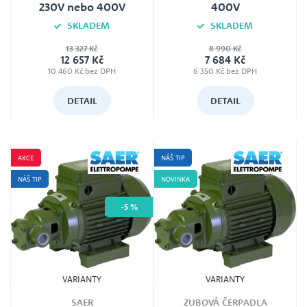
230V nebo 400V
400V
SKLADEM
SKLADEM
13 327 Kč
8 990 Kč
Jmenovité napětí
Jmenovité napětí
12 657 Kč
7 684 Kč
230V i 400V (dle typu)
400 V
10 460 Kč bez DPH
6 350 Kč bez DPH
DETAIL
DETAIL
AKCE
NÁŠ TIP
NÁŠ TIP
NOVINKA
-5 %
VARIANTY
VARIANTY
SAER
ZUBOVÁ ČERPADLA