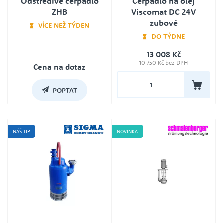
Odstředivé čerpadlo
Čerpadlo na olej
ZHB
Viscomat DC 24V
zubové
VÍCE NEŽ TÝDEN
DO TÝDNE
13 008 Kč
Jmenovité napětí
10 750 Kč bez DPH
12 V nebo 24 V DC
Cena na dotaz
Záruka
24
POPTAT
NÁŠ TIP
NOVINKA