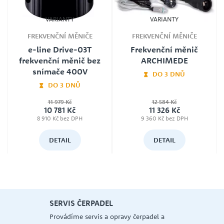
VARIANTY
VARIANTY
FREKVENČNÍ MĚNIČE
FREKVENČNÍ MĚNIČE
e-line Drive-03T
Frekvenční měnič
frekvenční měnič bez
ARCHIMEDE
snímače 400V
DO 3 DNŮ
DO 3 DNŮ
11 979 Kč
12 584 Kč
10 781 Kč
11 326 Kč
8 910 Kč bez DPH
9 360 Kč bez DPH
DETAIL
DETAIL
SERVIS ČERPADEL
N
Z
Provádíme servis a opravy čerpadel a