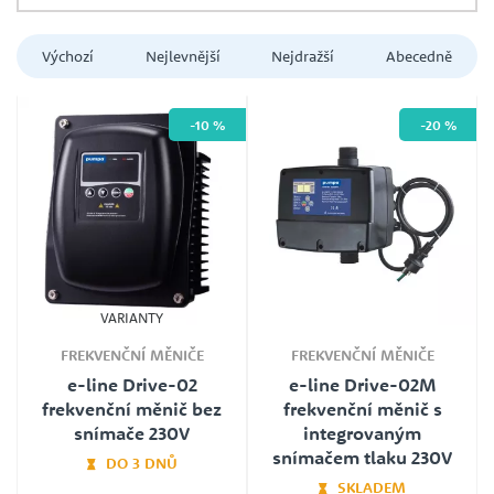
Výchozí
Nejlevnější
Nejdražší
Abecedně
-10 %
-20 %
6 292 Kč
10 079 Kč
VARIANTY
FREKVENČNÍ MĚNIČE
FREKVENČNÍ MĚNIČE
e-line Drive-02
e-line Drive-02M
frekvenční měnič bez
frekvenční měnič s
snímače 230V
integrovaným
snímačem tlaku 230V
DO 3 DNŮ
SKLADEM