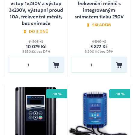
vstup 1x230V a výstup
frekvenční měnič s
3x230V, výstupní proud
integrovaným
10A, frekvenční měnič,
snímačem tlaku 230V
bez snímače
SKLADEM
DO 3 DNŮ
11 205 Kč
4 840 Kč
10 079 Kč
3 872 Kč
8 330 Kč bez DPH
3 200 Kč bez DPH
-10 %
-10 %