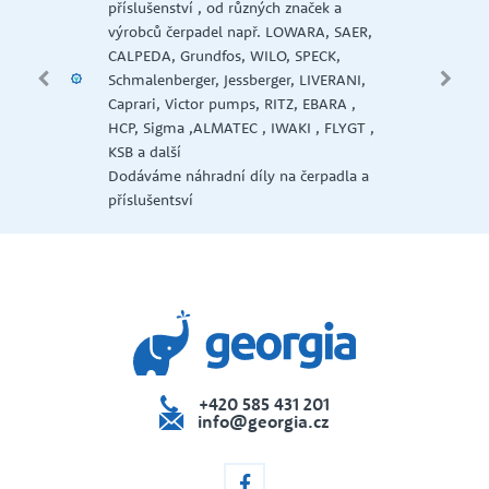
Na
příslušenství , od různých značek a
Má
výrobců čerpadel např. LOWARA, SAER,
se
CALPEDA, Grundfos, WILO, SPECK,
Pr
Schmalenberger, Jessberger, LIVERANI,
do
Caprari, Victor pumps, RITZ, EBARA ,
ervis
za
HCP, Sigma ,ALMATEC , IWAKI , FLYGT ,
Vš
KSB a další
, 
Dodáváme náhradní díly na čerpadla a
s
příslušentsví
+420 585 431 201
info@georgia.cz