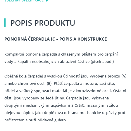
POPIS PRODUKTU
PONORNÁ ČERPADLA IC - POPIS A KONSTRUKCE
Kompaktní ponorná čerpadla s chlazeným pláštěm pro čerpání
vody a kapalin neobsahujících abrazivní částice (písek apod.)
Oběžná kola čerpadel s vysokou účinností jsou vyrobena bronzu (A)
a nebo chromové oceli (B). Plášť čerpadla a motoru, sací síto,
hřídel a veškerý spojovací materiál je z korozivzdorné oceli. Ostatní
části jsou vyrobeny ze šedé litiny. Čerpadla jsou vybavena
dvojitými mechanickými ucpávkami SiC/SiC, mazanými stálou
olejovou náplní. Jako doplňková ochrana mechanické ucpávky proti
nečistotám slouží přídavné gufero.