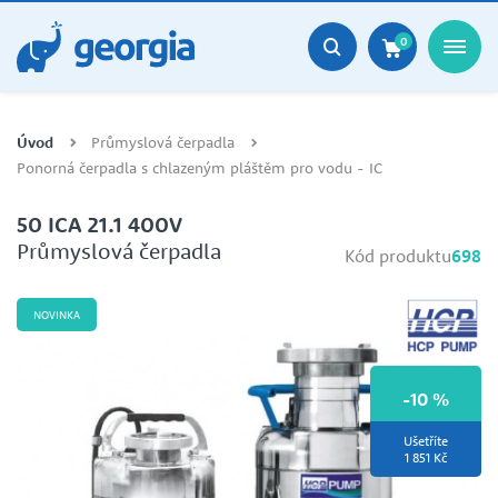
0
Úvod
Průmyslová čerpadla
Ponorná čerpadla s chlazeným pláštěm pro vodu - IC
50 ICA 21.1 400V
Průmyslová čerpadla
Kód produktu
698
NOVINKA
-10 %
Ušetříte
1 851 Kč