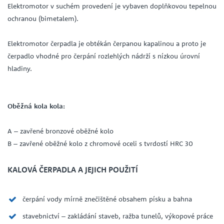
Elektromotor v suchém provedení je vybaven doplňkovou tepelnou
ochranou (bimetalem).
Elektromotor čerpadla je obtékán čerpanou kapalinou a proto je
čerpadlo vhodné pro čerpání rozlehlých nádrží s nízkou úrovní
hladiny.
Oběžná kola kola:
A – zavřené bronzové oběžné kolo
B – zavřené oběžné kolo z chromové oceli s tvrdostí HRC 30
KALOVÁ ČERPADLA A JEJICH POUŽITÍ
čerpání vody mírně znečištěné obsahem písku a bahna
stavebnictví – zakládání staveb, ražba tunelů, výkopové práce