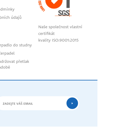
odmínky
bních údajů
Naše společnost vlastní
certifikát
kvality ISO:9001:2015
erpadlo do studny
bahis
čerpadel
siteleri
udržovat přetlak
ádobě