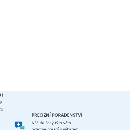
01
ž
ti
PRECIZNÍ PORADENSTVÍ
Náš zkušený tým vám
a
ochotně poradí s výběrem