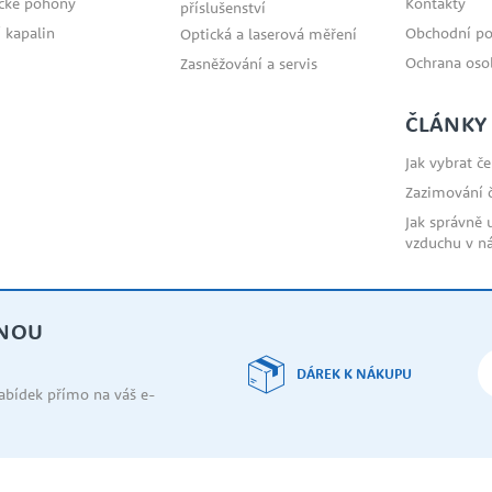
ické pohony
Kontakty
příslušenství
 kapalin
Obchodní p
Optická a laserová měření
Ochrana oso
Zasněžování a servis
ČLÁNKY
Jak vybrat č
Zazimování 
Jak správně 
vzduchu v n
DNOU
DÁREK K NÁKUPU
nabídek přímo na váš e-