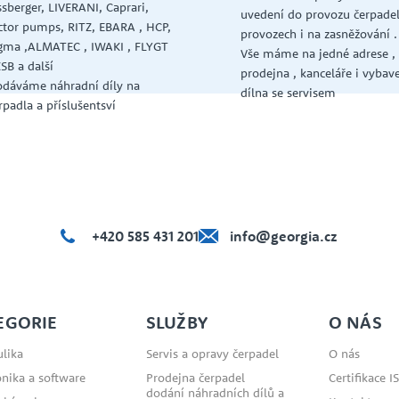
ssberger, LIVERANI, Caprari,
uvedení do provozu čerpadel
ctor pumps, RITZ, EBARA , HCP,
provozech i na zasněžování .
gma ,ALMATEC , IWAKI , FLYGT
Vše máme na jedné adrese ,
KSB a další
prodejna , kanceláře i vybav
dáváme náhradní díly na
dílna se servisem
rpadla a příslušentsví
+420 585 431 201
info@georgia.cz
EGORIE
SLUŽBY
O NÁS
lika
Servis a opravy čerpadel
O nás
onika a software
Prodejna čerpadel
Certifikace I
dodání náhradních dílů a