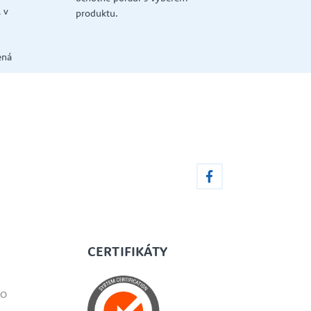
 v
produktu.
ená
CERTIFIKÁTY
SO