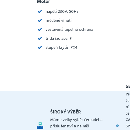
Motor
napětí 230V, 50Hz
měděné vinutí
vestavěná tepelná ochrana
třída izolace: F
stupeň krytí: IPX4
S
Pr
če
rů
ŠIROKÝ VÝBĚR
če
Máme velký výběr čerpadel a
CA
příslušenství a na náš
SP