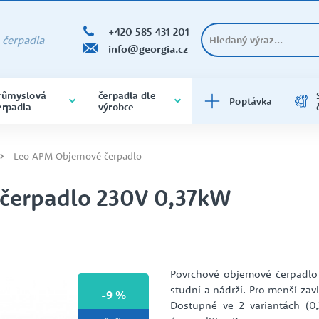
+420 585 431 201
a čerpadla
info@georgia.cz
růmyslová
čerpadla dle
Poptávka
erpadla
výrobce
ČERPADLA DO VRTU A STUDNY
DOMÁCÍ VODÁRNY
DOLY A HUTĚ
BRINKMANN
400V
čerpadla do vrtu a do studny
Leo APM Objemové čerpadlo
varianta na 400V
čerpadlo 230V 0,37kW
ODSTŘEDIVÁ ČERPADLA
PRODEJNA ČERPADEL
O SPOLEČNOSTI
SAMONASÁVACÍ
PRŮMYSL
EBARA
Čerpadla samonasávací
čerpadla varianta na 400V
Povrchové objemové čerpadlo k
studní a nádrží. Pro menší zav
-9 %
Dostupné ve 2 variantách (0,