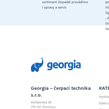
sortiment čerpadel provádíme
Je
i opravy a servis
Vi
Si
, 
Do
če
Georgia – čerpací technika
KAT
s.r.o.
Hydrau
Rolsberská 38
Elektr
779 00 Olomouc