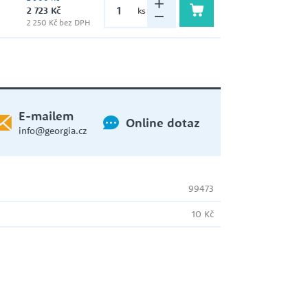
2 723 Kč
ks
2 250 Kč bez DPH
WILO
ČERPADLO S PONORNOU
HYDRAULIKOU
ZUWA
E-mailem
Online dotaz
info@georgia.cz
EXPANZNÍ NÁDOBY
99473
10 Kč
HADICE