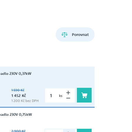
ZEMĚDĚLSTVÍ
HCP PUMP
VŘETENOVÁ ČERPADLA
Porovnat
LIVERANI
DÁVKOVACÍ ČERPADLA
RITZ
adlo 230V 0,37kW
ZUBOVÁ ČERPADLA
1 590 Kč
1 452 Kč
ks
1 200 Kč bez DPH
SIGMA
padlo 230V 0,75kW
ČERPADLA A DOMÁCÍ
VODÁRNY NA 12V A 24V
2 900 Kč