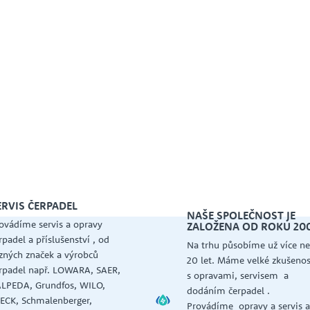
ERVIS ČERPADEL
NAŠE SPOLEČNOST JE
ovádíme servis a opravy
ZALOŽENA OD ROKU 20
rpadel a příslušenství , od
Na trhu působíme už více ne
zných značek a výrobců
20 let. Máme velké zkušenos
rpadel např. LOWARA, SAER,
s opravami, servisem a
LPEDA, Grundfos, WILO,
dodáním čerpadel .
ECK, Schmalenberger,
Provádíme opravy a servis 