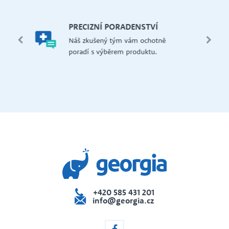
let.
mi,
Š
PRECIZNÍ PORADENSTVÍ
Má
edení
Náš zkušený tým vám ochotně
př
 i na
poradí s výběrem produktu.
če
dejna
+420 585 431 201
info@georgia.cz