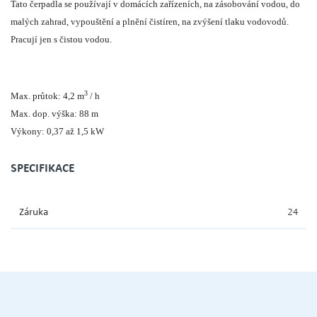
Tato čerpadla se používají v domácích zařízeních, na zásobování vodou, do
malých zahrad, vypouštění a plnění čistíren, na zvýšení tlaku vodovodů.
Pracují jen s čistou vodou.
3
Max. průtok: 4,2 m
/ h
Max. dop. výška: 88 m
Výkony: 0,37 až 1,5 kW
SPECIFIKACE
Záruka
24