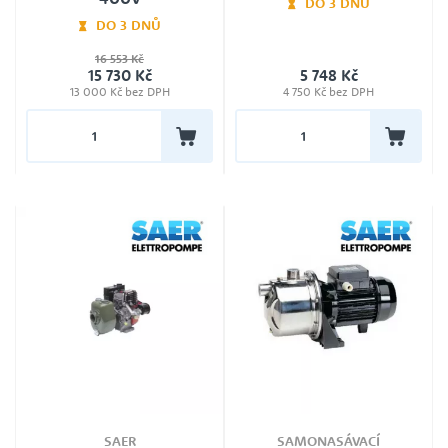
DO 3 DNŮ
DO 3 DNŮ
Jmenovité napětí
16 553 Kč
230V
Plovák
15 730 Kč
5 748 Kč
Ne
Záruka
13 000 Kč bez DPH
4 750 Kč bez DPH
24
Záruka
24
Jmenovité napětí
400V
SAER
SAMONASÁVACÍ