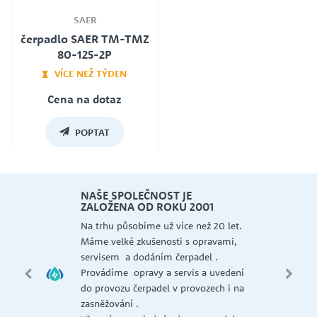
SAER
čerpadlo SAER TM-TMZ
80-125-2P
VÍCE NEŽ TÝDEN
Cena na dotaz
Záruka
24
POPTAT
NAŠE SPOLEČNOST JE
ZALOŽENA OD ROKU 2001
 a
Na trhu působíme už více než 20 let.
Máme velké zkušenosti s opravami,
AER,
servisem a dodáním čerpadel .
Provádíme opravy a servis a uvedení
NI,
do provozu čerpadel v provozech i na
 ,
zasněžování .
GT ,