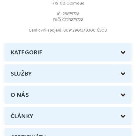
779 00 Olomouc
IČ: 25875728
DIČ: CZ25875728
Bankovní spojení: 309129013/0300 ČSOB
KATEGORIE
SLUŽBY
O NÁS
ČLÁNKY