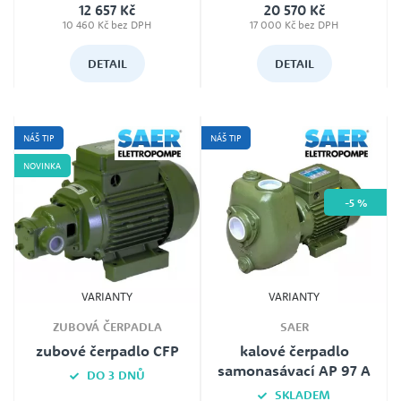
Jmenovité napětí
(by pass), zubové čerpadlo CF,
12 657 Kč
20 570 Kč
230V i 400V (dle typu)
400V, 0,75kW, zubové čerpadlo
10 460 Kč bez DPH
CF, 400V, 0,75kW (by pass)
17 000 Kč bez DPH
DETAIL
DETAIL
NÁŠ TIP
NÁŠ TIP
NOVINKA
-5 %
VARIANTY
VARIANTY
ZUBOVÁ ČERPADLA
SAER
zubové čerpadlo CFP
kalové čerpadlo
samonasávací AP 97 A
DO 3 DNŮ
SKLADEM