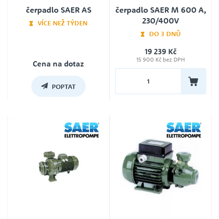
čerpadlo SAER AS
čerpadlo SAER M 600 A,
230/400V
VÍCE NEŽ TÝDEN
DO 3 DNŮ
Záruka
24
19 239 Kč
Jmenovité napětí
15 900 Kč bez DPH
230V
Cena na dotaz
Záruka
24
POPTAT