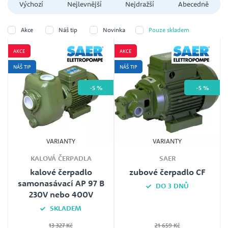
Výchozí
Nejlevnější
Nejdražší
Abecedně
Akce
Náš tip
Novinka
Pouze skladem
AKCE
AKCE
NÁŠ TIP
NÁŠ TIP
nerozhoduje
-5 %
-5 %
VARIANTY
VARIANTY
nerozhoduje
KALOVÁ ČERPADLA
SAER
kalové čerpadlo
zubové čerpadlo CF
samonasávací AP 97 B
DO 3 DNŮ
230V nebo 400V
Typ
SKLADEM
CF (samostatná hydraulika),
zubové čerpadlo CF, 230V, 0,75kW,
13 327 Kč
zubové čerpadlo CF, 230V, 0,75kW
21 659 Kč