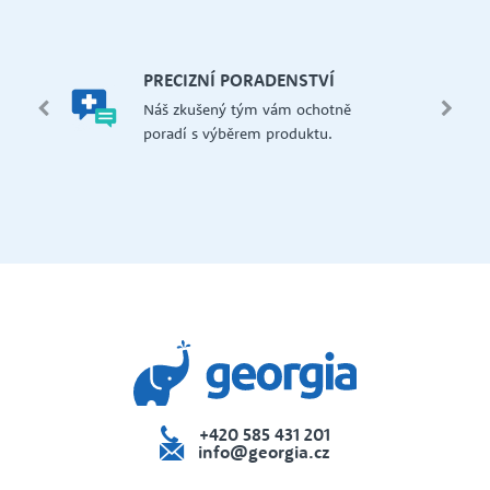
let.
mi,
Š
PRECIZNÍ PORADENSTVÍ
Má
edení
Náš zkušený tým vám ochotně
př
 i na
poradí s výběrem produktu.
če
dejna
+420 585 431 201
info@georgia.cz