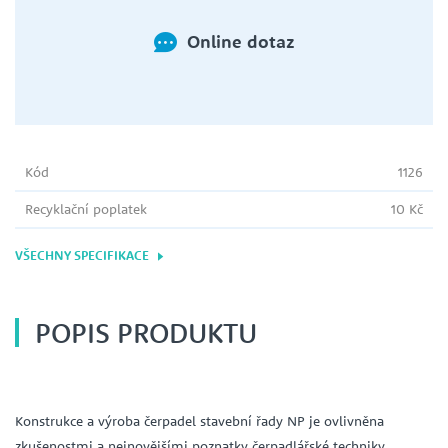
Online dotaz
Kód
1126
Recyklační poplatek
10 Kč
VŠECHNY SPECIFIKACE
POPIS PRODUKTU
Konstrukce a výroba čerpadel stavební řady NP je ovlivněna
zkušenostmi a nejnovějšími poznatky čerpadlářské techniky.