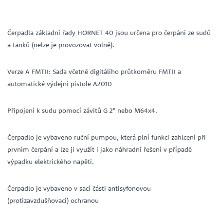
Čerpadla základní řady HORNET 40 jsou určena pro čerpání ze sudů
a tanků (nelze je provozovat volně).
Verze A FMTII: Sada včetně digitálího průtkoměru FMTII a
automatické výdejní pistole A2010
Připojení k sudu pomocí závitů G 2" nebo M64x4.
Čerpadlo je vybaveno ruční pumpou, která plní funkci zahlcení při
prvním čerpání a lze ji využít i jako náhradní řešení v případě
výpadku elektrického napětí.
Čerpadlo je vybaveno v sací části antisyfonovou
(protizavzdušňovací) ochranou