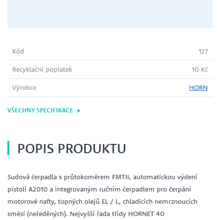
Kód
127
Recyklační poplatek
10 Kč
Výrobce
HORN
VŠECHNY SPECIFIKACE
POPIS PRODUKTU
Sudová čerpadla s průtokoměrem FMTII, automatickou výdení
pistolí A2010 a integrovaným ručním čerpadlem pro čerpání
motorové nafty, topných olejů EL / L, chladicích nemrznoucích
směsí (neředěných). Nejvyšší řada třídy HORNET 40