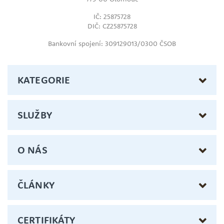
IČ: 25875728
DIČ: CZ25875728
Bankovní spojení: 309129013/0300 ČSOB
KATEGORIE
SLUŽBY
O NÁS
ČLÁNKY
CERTIFIKÁTY