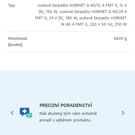
Typ
sudové čerpadlo HORNET G 40/12 A FMT ll, 12 V
DC, 150 W, sudové čerpadlo HORNET G 40/24 A
FMT ll, 24 V DC, 180 W, sudové čerpadlo HORNET
W 40 A FMT ll, 230 V 50 Hz, 250 W
Hmotnost
6630 g
(brutto)
let.
mi,
Š
PRECIZNÍ PORADENSTVÍ
Má
edení
Náš zkušený tým vám ochotně
př
 i na
poradí s výběrem produktu.
če
dejna