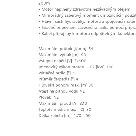
200m
• Motor naplněný zdravotně nezávadným olejem
• Mimořádný záběrový moment umožňující i použití
• Hlavní části hydrauliky, motoru a spojovací materi
• Snadné připevnění závěsného lanka pomocí připr
• Kabel připojený k motoru odpojitelným konekto
Maximální průtok [l/min] 54
Maximální výtlak [m] 90
Vstupní napětí [V] 3x400
Jmenovitý výkon motoru - P2 [kW] 1,10
Výtlačné hrdlo ["] 1
Průměr čerpadla ["] 4
Hloubka ponoru max. [m] 30
Atest na pitnou vodu NE
Plovák NE
Maximální proud [A] 3,10
Teplota média max. [°C] 30
Délka kabelu [m] 1,70 - 50