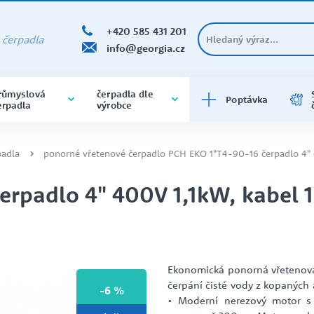
+420 585 431 201
a čerpadla
info@georgia.cz
růmyslová
čerpadla dle
Poptávka
erpadla
výrobce
ČERPADLA DO VRTU A STUDNY
DOMÁCÍ VODÁRNY
DOLY A HUTĚ
BRINKMANN
400V
čerpadla do vrtu a do studny
padla
ponorné vřetenové čerpadlo PCH EKO 1"T4-90-16 čerpadlo 4"
varianta na 400V
erpadlo 4" 400V 1,1kW, kabel 
ODSTŘEDIVÁ ČERPADLA
PRODEJNA ČERPADEL
O SPOLEČNOSTI
SAMONASÁVACÍ
PRŮMYSL
EBARA
Čerpadla samonasávací
čerpadla varianta na 400V
Ekonomická ponorná vřetenov
čerpání čisté vody z kopaných
-6 %
• Moderní nerezový motor 