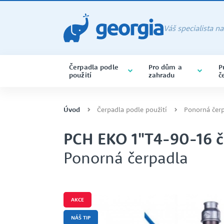
Váš specialista n
Čerpadla podle
Pro dům a
P
použití
zahradu
č
PONORNÁ ČERPADLA
ČERPADLA BAZÉNOVÁ
CHEMIE
ALMATEC
ponorná čerpadla varianta na 
Úvod
Čerpadla podle použití
Ponorná čer
PCH EKO 1"T4-90-16 č
Ponorná čerpadla
SERVIS A OPRAVY ČERPADEL
CERTIFIKACE ISO
PONORNÁ
POTRAVINÁŘSTVÍ
CAPRARI
DRENÁŽNÍ ČERPADLA
AKCE
SAMONASÁVACÍ ČERPADLA
NÁŠ TIP