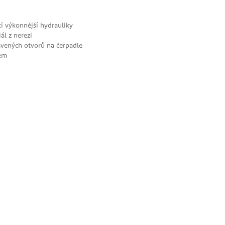
 výkonnější hydrauliky
ál z nerezi
avených otvorů na čerpadle
rem