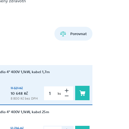
něný zdravotn
ZEMĚDĚLSTVÍ
HCP PUMP
VŘETENOVÁ ČERPADLA
Porovnat
LIVERANI
DÁVKOVACÍ ČERPADLA
RITZ
dlo 4" 400V 1,1kW, kabel 1,7m
ZUBOVÁ ČERPADLA
11 321 Kč
10 648 Kč
ks
8 800 Kč bez DPH
SIGMA
dlo 4" 400V 1,1kW, kabel 25m
ČERPADLA A DOMÁCÍ
VODÁRNY NA 12V A 24V
12 736 Kč