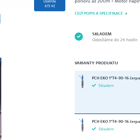
ponoru až 200m • Motor napl
Ušetříte
VODNÍ HOSPODÁŘSTVÍ
GRUNDFOS
673 Kč
BAZÉNOVÁ ČERPADLA
CELÝ POPIS A SPECIFIKACE
DOMÁCÍ VODÁRNY
SKLADEM
Odesíláme do 24 hodin
KSB
Kompletní sady vodáren s
ponorným čerpadlem
Kompaktní domácí vodárny
VARIANTY PRODUKTU
Domácí vodárny automaty
Domácí vodárny varianta na 400V
NOCCHI
PCH EKO 1"T4-90-16 čerpa
ČERPADLA NA NAFTU, OLEJE,
Skladem
GLYKOL
čerpadla na naftu, oleje, glykol na
12V a 24V
průtokoměry
SCHMALENBERGER
TLAKOVÉ NÁDOBY
PCH EKO 1"T4-90-16 čerpa
Skladem
nerezové tlakové nádoby
Tlakové nádoby - soupravy