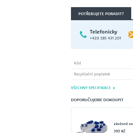
POTŘEBUJETE PORADIT?
Telefonicky
+420 585 431 201
Kód
Recyklační poplatek
VŠECHNY SPECIFIKACE
DOPORUČUJEME DOKOUPIT
závěsné za
310 Kč