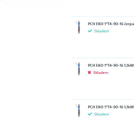
ce
Tlakové nádoby s membránou
VICTOR PUMPS
PCH EKO 1"T4-90-16 čerpa
Skladem
ČERPADLA NA ČERPÁNÍ ADBLUE
NIPPON OIL PUMP CO. LTD.
PŘÍSLUŠENSTVÍ K ČERPADLŮM
PCH EKO 1"T4-90-16 1,1kW
Skladem
FREKVENČNÍ MĚNIČE
Ochrany proti chodu nasucho
NETZSCH
Náhradní díly
PCH EKO 1"T4-90-16 1,1kW
ATS - AUTOMATICKÉ TLAKOVÉ
Skladem
STANICE