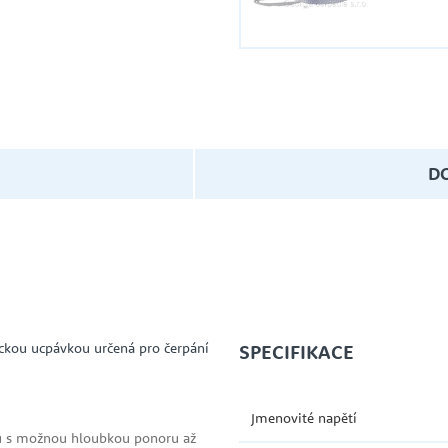
D
ckou ucpávkou určená pro čerpání
SPECIFIKACE
Jmenovité napětí
u s možnou hloubkou ponoru až