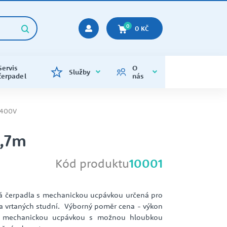
0
0 KČ
Servis
O
Služby
čerpadel
nás
KALOVÁ ČERPADLA
ENERGETIKA
KALOVÁ
CALPEDA
Kalová čerpadla s řezacími noži
Napájecí Voda
 400V
kalová čerpadla varianta na 400V
Kalová čerpadla s vortex oběžným
1,7m
kolem
TLAKOVÉ NÁDOBY
Kód produktu
10001
OPTICKÁ A LASEROVÁ MĚŘENÍ
KONTAKTY
STAVEBNICTVÍ
EMP
Náhradní vaky EPDM, příruby,
OBĚHOVÁ ČERPADLA
ventilky
Tlakové nádoby - soupravy
á čerpadla s mechanickou ucpávkou určená pro
 a vrtaných studní. Výborný poměr cena - výkon
s mechanickou ucpávkou s možnou hloubkou