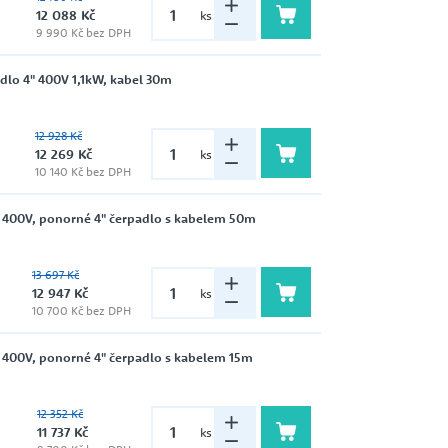
12 088 Kč
ks
9 990 Kč bez DPH
WILO
dlo 4" 400V 1,1kW, kabel 30m
ČERPADLO S PONORNOU
12 928 Kč
HYDRAULIKOU
12 269 Kč
ks
ZUWA
10 140 Kč bez DPH
 400V, ponorné 4" čerpadlo s kabelem 50m
EXPANZNÍ NÁDOBY
13 697 Kč
12 947 Kč
ks
10 700 Kč bez DPH
 400V, ponorné 4" čerpadlo s kabelem 15m
HADICE
12 352 Kč
11 737 Kč
ks