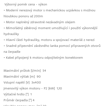
Výborný poměr cena - výkon
• Moderní nerezový motor s mechanickou ucpávkou s možnou
hloubkou ponoru až 200m
• Motor naplněný zdravotně nezávadným olejem
• Mimořádný záběrový moment umožňující i použití výkonnější
hydrauliky
• Hlavní části hydrauliky, motoru a spojovací materiál z nerezi
• Snadné připevnění závěsného lanka pomocí připravených otvorů
na čerpadle
• Kabel připojený k motoru odpojitelným konektorem
Maximální průtok [l/min] 54
Maximální výtlak [m] 90
Vstupní napětí [V] 3x400
Jmenovitý výkon motoru - P2 [kW] 1,10
Výtlačné hrdlo ["] 1
Průměr čerpadla ["] 4
Hloubka ponoru max. [m] 30