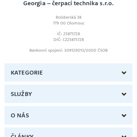
Georgia – čerpací technika s.r.o.
Rolsberská 38
779 00 Olomouc
IČ: 25875728
DIČ: CZ25875728
Bankovní spojení: 309129013/0300 ČSOB
KATEGORIE
SLUŽBY
O NÁS
ČLÁNKY