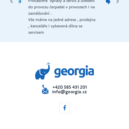
edení
Náš zkušený tým vám ochotně
př
 i na
poradí s výběrem produktu.
če
dejna
+420 585 431 201
info@georgia.cz