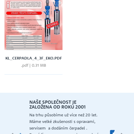
KL_CERPADLA_4_3F_EKO.PDF
.pdf | 0.31 MB
let.
mi,
Š
PRECIZNÍ PORADENSTVÍ
Má