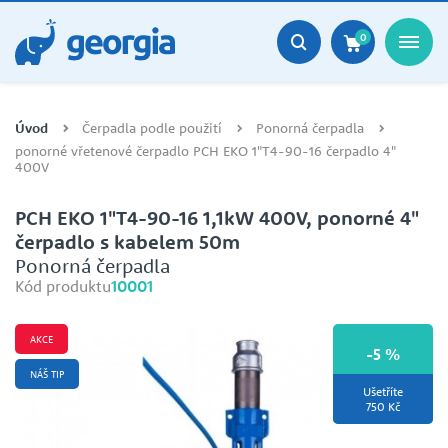
0
Úvod
Čerpadla podle použití
Ponorná čerpadla
ponorné vřetenové čerpadlo PCH EKO 1"T4-90-16 čerpadlo 4"
400V
PCH EKO 1"T4-90-16 1,1kW 400V, ponorné 4"
čerpadlo s kabelem 50m
Ponorná čerpadla
Kód produktu
10001
AKCE
-5 %
NÁŠ TIP
Ušetříte
750 Kč