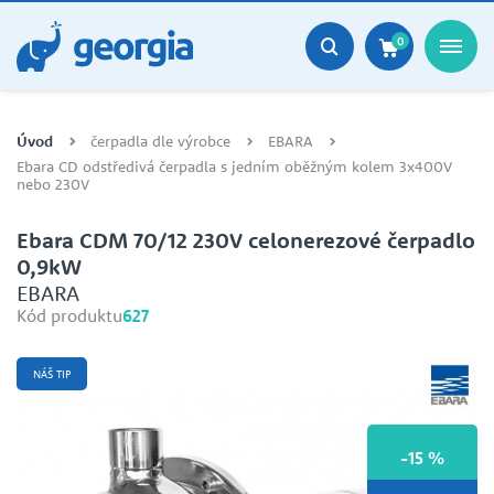
0
Úvod
čerpadla dle výrobce
EBARA
Ebara CD odstředivá čerpadla s jedním oběžným kolem 3x400V
nebo 230V
Ebara CDM 70/12 230V celonerezové čerpadlo
0,9kW
EBARA
Kód produktu
627
NÁŠ TIP
-15 %