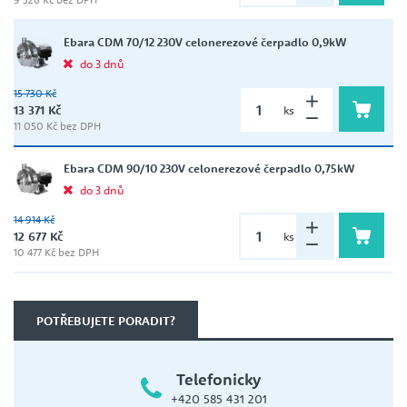
Ebara CDM 70/12 230V celonerezové čerpadlo 0,9kW
do 3 dnů
15 730 Kč
13 371 Kč
ks
11 050 Kč bez DPH
Ebara CDM 90/10 230V celonerezové čerpadlo 0,75kW
do 3 dnů
14 914 Kč
12 677 Kč
ks
10 477 Kč bez DPH
POTŘEBUJETE PORADIT?
Telefonicky
+420 585 431 201