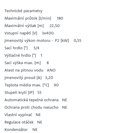
Technické parametry
Maximální průtok [l/min] 180
Maximální výtlak [m] 22,50
Vstupní napětí [V] 3x400
Jmenovitý výkon motoru - P2 [kW] 0,55
Sací hrdlo ["] 5/4
Výtlačné hrdlo ["] 1
Sací výška max. [m] 8
Atest na pitnou vodu ANO
Jmenovitý proud [A] 3,20
Teplota média max. [°C] 90
Stupeň krytí [IP] 55
Automatická tepelná ochrana NE
Ochrana proti chodu nasucho NE
Vlastní vypínač NE
Regulace otáček NE
Kondenzátor NE