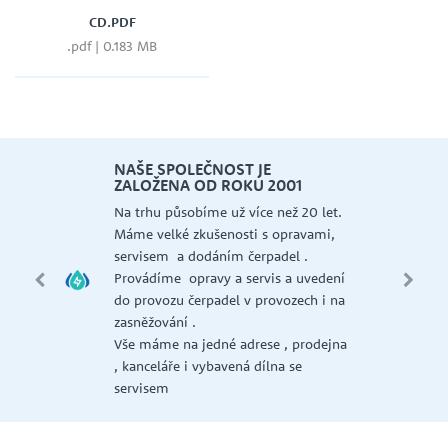
CD.PDF
.pdf | 0.183 MB
NAŠE SPOLEČNOST JE
ZALOŽENA OD ROKU 2001
 a
Na trhu působíme už více než 20 let.
Máme velké zkušenosti s opravami,
AER,
servisem a dodáním čerpadel .
Provádíme opravy a servis a uvedení
NI,
do provozu čerpadel v provozech i na
 ,
zasněžování .
GT ,
Vše máme na jedné adrese , prodejna
, kanceláře i vybavená dílna se
la a
servisem