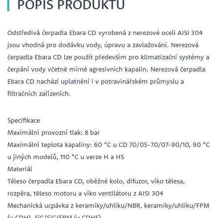
POPIS PRODUKTU
Odstředivá čerpadla Ebara CD vyrobená z nerezové oceli AISI 304
jsou vhodná pro dodávku vody, úpravu a zavlažování. Nerezová
čerpadla Ebara CD lze použít především pro klimatizační systémy a
čerpání vody včetně mírně agresivních kapalin. Nerezová čerpadla
Ebara CD nachází uplatnění i v potravinářském průmyslu a
filtračních zařízeních.
Specifikace
Maximální provozní tlak: 8 bar
Maximální teplota kapaliny: 60 °C u CD 70/05-70/07-90/10, 90 °C
u jiných modelů, 110 °C u verze H a HS
Materiál
Těleso čerpadla Ebara CD, oběžné kolo, difuzor, víko tělesa,
rozpěra, těleso motoru a víko ventilátoru z AISI 304
Mechanická ucpávka z keramiky/uhlíku/NBR, keramiky/uhlíku/FPM
(u CDH), SiC/SiC/FPM (u CDHS)