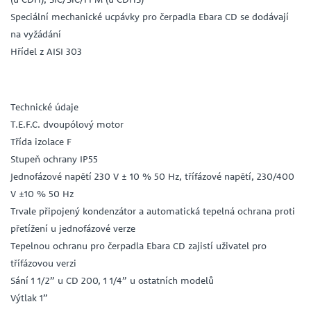
Speciální mechanické ucpávky pro čerpadla Ebara CD se dodávají
na vyžádání
Hřídel z AISI 303
Technické údaje
T.E.F.C. dvoupólový motor
Třída izolace F
Stupeň ochrany IP55
Jednofázové napětí 230 V ± 10 % 50 Hz, třífázové napětí, 230/400
V ±10 % 50 Hz
Trvale připojený kondenzátor a automatická tepelná ochrana proti
přetížení u jednofázové verze
Tepelnou ochranu pro čerpadla Ebara CD zajistí uživatel pro
třífázovou verzi
Sání 1 1/2” u CD 200, 1 1/4” u ostatních modelů
Výtlak 1”