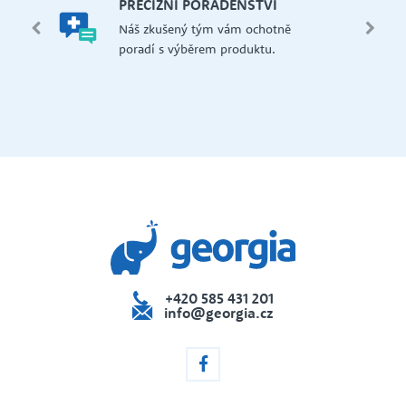
PRECIZNÍ PORADENSTVÍ
Má
edení
Náš zkušený tým vám ochotně
př
 i na
poradí s výběrem produktu.
če
dejna
+420 585 431 201
info@georgia.cz