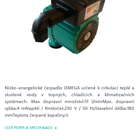
Nízko-energetické čerpadlo OMEGA určené k cirkulaci teplé a
studené vody v topných, chladících a klimatizačních
systémech. Max dopravní množství:51 l/minMax. dopravní
výška:4 mNapětí / Kmitočet:230 V / 50 HzStavební délka:180
mmTeplota čerpané kapaliny:5
CELÝ POPIS A SPECIFIKACE