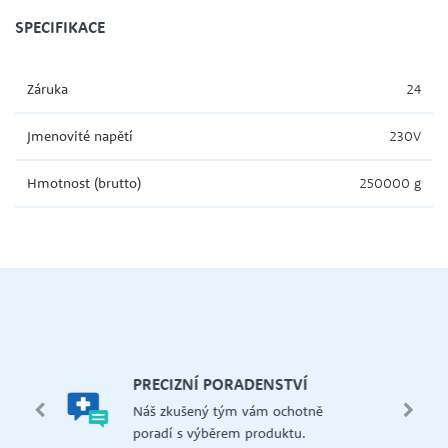
SPECIFIKACE
Záruka
24
Jmenovité napětí
230V
Hmotnost (brutto)
250000 g
let.
mi,
Š
PRECIZNÍ PORADENSTVÍ
Má
edení
Náš zkušený tým vám ochotně
př
 i na
poradí s výběrem produktu.
če