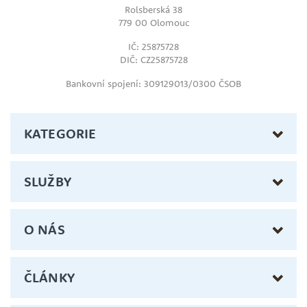
Rolsberská 38
779 00 Olomouc
IČ: 25875728
DIČ: CZ25875728
Bankovní spojení: 309129013/0300 ČSOB
KATEGORIE
SLUŽBY
O NÁS
ČLÁNKY