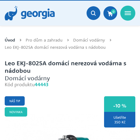
0
Úvod
Pro dům a zahradu
Domácí vodárny
Leo EKJ-802SA domácí nerezová vodárna s nádobou
Leo EKJ-802SA domácí nerezová vodárna s
nádobou
Domácí vodárny
Kód produktu
44443
NÁŠ TIP
-10 %
NOVINKA
Ušetříte
350 Kč