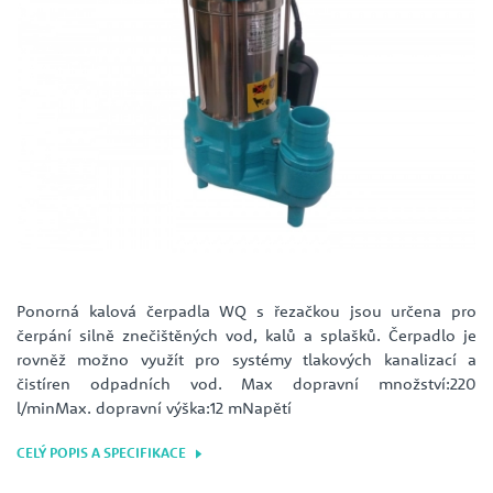
Ponorná kalová čerpadla WQ s řezačkou jsou určena pro
čerpání silně znečištěných vod, kalů a splašků. Čerpadlo je
rovněž možno využít pro systémy tlakových kanalizací a
čistíren odpadních vod. Max dopravní množství:220
l/minMax. dopravní výška:12 mNapětí
CELÝ POPIS A SPECIFIKACE