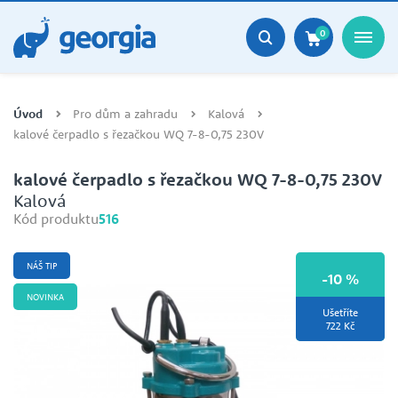
0
Úvod
Pro dům a zahradu
Kalová
kalové čerpadlo s řezačkou WQ 7-8-0,75 230V
kalové čerpadlo s řezačkou WQ 7-8-0,75 230V
Kalová
Kód produktu
516
NÁŠ TIP
-10 %
NOVINKA
Ušetříte
722 Kč