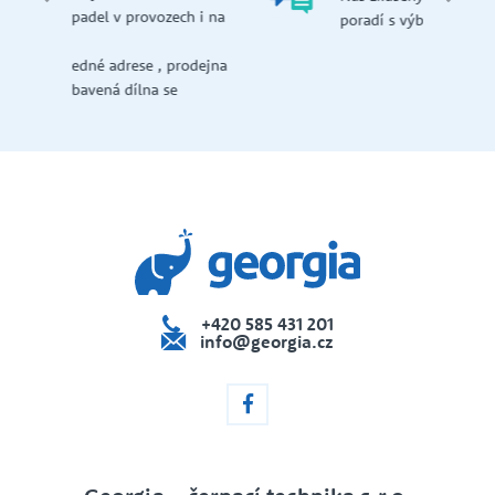
př
 i na
poradí s výběrem produktu.
če
dejna
+420 585 431 201
info@georgia.cz