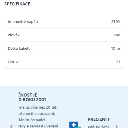
SPECIFIKACE
Jmenovité napětí
230V
Plovák
Ano
Délka kabelu
10 m
Záruka
24
let.
mi,
Š
PRECIZNÍ PORADENSTVÍ
Má
edení
Náš zkušený tým vám ochotně