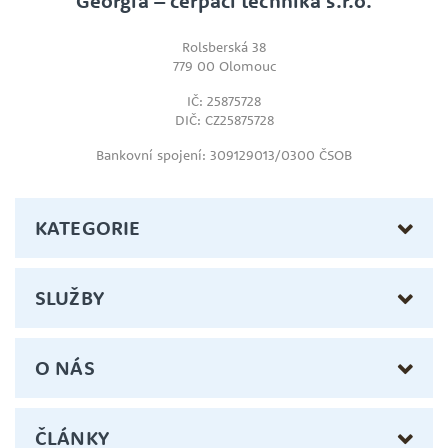
Georgia – čerpací technika s.r.o.
Rolsberská 38
779 00 Olomouc
IČ: 25875728
DIČ: CZ25875728
Bankovní spojení: 309129013/0300 ČSOB
KATEGORIE
SLUŽBY
O NÁS
ČLÁNKY