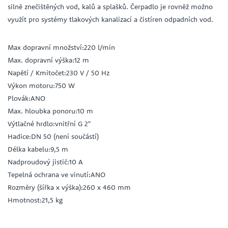
silně znečištěných vod, kalů a splašků. Čerpadlo je rovněž možno
využít pro systémy tlakových kanalizací a čistíren odpadních vod.
Max dopravní množství:220 l/min
Max. dopravní výška:12 m
Napětí / Kmitočet:230 V / 50 Hz
Výkon motoru:750 W
Plovák:ANO
Max. hloubka ponoru:10 m
Výtlačné hrdlo:vnitřní G 2"
Hadice:DN 50 (není součástí)
Délka kabelu:9,5 m
Nadproudový jistič:10 A
Tepelná ochrana ve vinutí:ANO
Rozměry (šířka x výška):260 x 460 mm
Hmotnost:21,5 kg