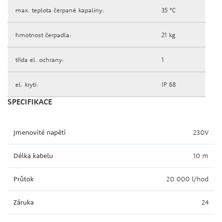
max. teplota čerpané kapaliny:
35 °C
hmotnost čerpadla:
21 kg
třída el. ochrany:
1
el. krytí:
IP 68
SPECIFIKACE
Jmenovité napětí
230V
Délka kabelu
10 m
Průtok
20 000 l/hod
Záruka
24