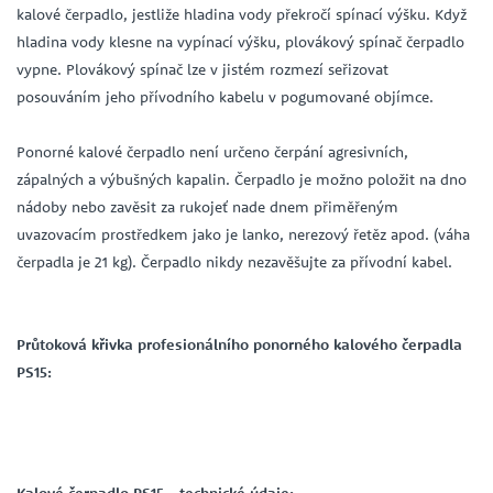
kalové čerpadlo, jestliže hladina vody překročí spínací výšku. Když
hladina vody klesne na vypínací výšku, plovákový spínač čerpadlo
vypne. Plovákový spínač lze v jistém rozmezí seřizovat
posouváním jeho přívodního kabelu v pogumované objímce.
Ponorné kalové čerpadlo není určeno čerpání agresivních,
zápalných a výbušných kapalin. Čerpadlo je možno položit na dno
nádoby nebo zavěsit za rukojeť nade dnem přiměřeným
uvazovacím prostředkem jako je lanko, nerezový řetěz apod. (váha
čerpadla je 21 kg). Čerpadlo nikdy nezavěšujte za přívodní kabel.
Průtoková křivka profesionálního ponorného kalového čerpadla
PS15:
Kalové čerpadlo PS15 - technické údaje: