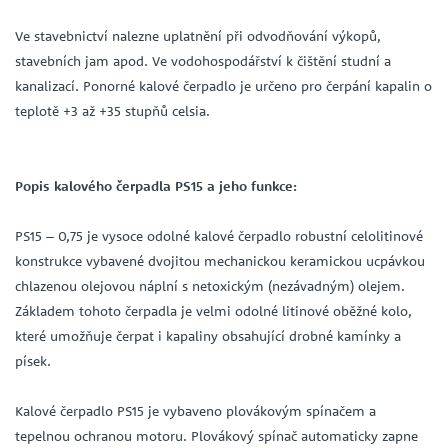
Ve stavebnictví nalezne uplatnění při odvodňování výkopů,
stavebních jam apod. Ve vodohospodářství k čištění studní a
kanalizací. Ponorné kalové čerpadlo je určeno pro čerpání kapalin o
teplotě +3 až +35 stupňů celsia.
Popis kalového čerpadla PS15 a jeho funkce:
PS15 – 0,75 je vysoce odolné kalové čerpadlo robustní celolitinové
konstrukce vybavené dvojitou mechanickou keramickou ucpávkou
chlazenou olejovou náplní s netoxickým (nezávadným) olejem.
Základem tohoto čerpadla je velmi odolné litinové oběžné kolo,
které umožňuje čerpat i kapaliny obsahující drobné kamínky a
písek.
Kalové čerpadlo PS15 je vybaveno plovákovým spínačem a
tepelnou ochranou motoru. Plovákový spínač automaticky zapne