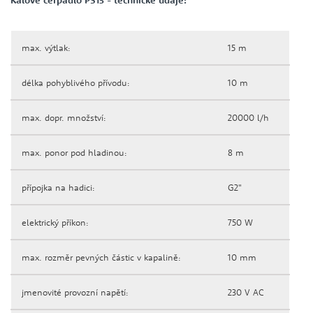
max. výtlak:
15 m
délka pohyblivého přívodu:
10 m
max. dopr. množství:
20000 l/h
max. ponor pod hladinou:
8 m
přípojka na hadici:
G2"
elektrický příkon:
750 W
max. rozměr pevných částic v kapalině:
10 mm
jmenovité provozní napětí:
230 V AC