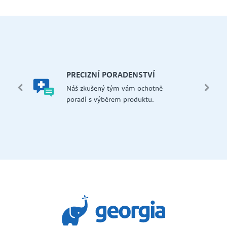
let.
mi,
Š
PRECIZNÍ PORADENSTVÍ
Má
edení
Náš zkušený tým vám ochotně
př
 i na
poradí s výběrem produktu.
če
dejna