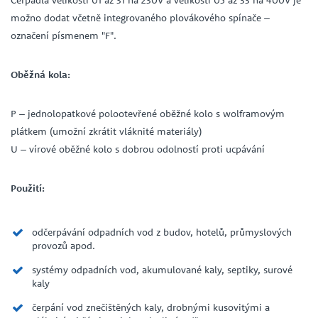
možno dodat včetně integrovaného plovákového spínače –
označení písmenem "F".
Oběžná kola:
P – jednolopatkové polootevřené oběžné kolo s wolframovým
plátkem (umožní zkrátit vláknité materiály)
U – vírové oběžné kolo s dobrou odolností proti ucpávání
Použití:
odčerpávání odpadních vod z budov, hotelů, průmyslových
provozů apod.
systémy odpadních vod, akumulované kaly, septiky, surové
kaly
čerpání vod znečištěných kaly, drobnými kusovitými a