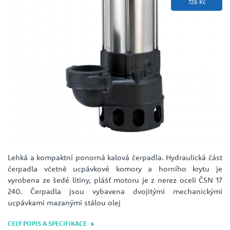
726 Kč
Lehká a kompaktní ponorná kalová čerpadla. Hydraulická část
čerpadla včetně ucpávkové komory a horního krytu je
vyrobena ze šedé litiny, plášť motoru je z nerez oceli ČSN 17
240. Čerpadla jsou vybavena dvojitými mechanickými
ucpávkami mazanými stálou olej
CELÝ POPIS A SPECIFIKACE