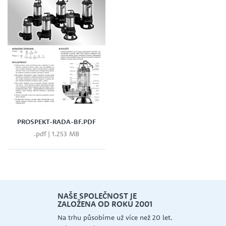
PROSPEKT-RADA-BF.PDF
.pdf | 1.253 MB
let.