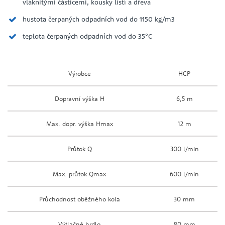
vláknitými částicemi, kousky listí a dřeva
hustota čerpaných odpadních vod do 1150 kg/m3
teplota čerpaných odpadních vod do 35°C
Výrobce
HCP
Dopravní výška H
6,5 m
Max. dopr. výška Hmax
12 m
Průtok Q
300 l/min
Max. průtok Qmax
600 l/min
Průchodnost oběžného kola
30 mm
Výtlačné hrdlo
80 mm