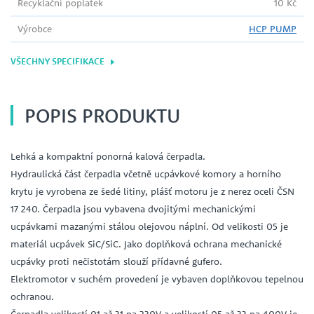
Recyklační poplatek
10 Kč
Výrobce
HCP PUMP
VŠECHNY SPECIFIKACE
POPIS PRODUKTU
Lehká a kompaktní ponorná kalová čerpadla.
Hydraulická část čerpadla včetně ucpávkové komory a horního
krytu je vyrobena ze šedé litiny, plášť motoru je z nerez oceli ČSN
17 240. Čerpadla jsou vybavena dvojitými mechanickými
ucpávkami mazanými stálou olejovou náplní. Od velikosti 05 je
materiál ucpávek SiC/SiC. Jako doplňková ochrana mechanické
ucpávky proti nečistotám slouží přídavné gufero.
Elektromotor v suchém provedení je vybaven doplňkovou tepelnou
ochranou.
Čerpadla velikostí 01 až 31 na 230V a velikostí 05 až 33 na 400V je