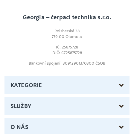
Georgia – čerpací technika s.r.o.
Rolsberská 38
779 00 Olomouc
IČ: 25875728
DIČ: CZ25875728
Bankovní spojení: 309129013/0300 ČSOB
KATEGORIE
SLUŽBY
O NÁS