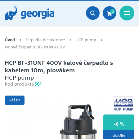
0
Úvod
čerpadla dle výrobce
HCP pump
Kalové čerpadlo BF-31UN 400V
HCP BF-31UNF 400V kalové čerpadlo s
kabelem 10m, plovákem
HCP pump
Kód produktu
561
NÁŠ TIP
-6 %
Ušetříte