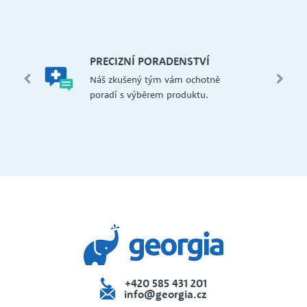
let.
mi,
Š
PRECIZNÍ PORADENSTVÍ
Má
edení
Náš zkušený tým vám ochotně
př
 i na
poradí s výběrem produktu.
če
dejna
+420 585 431 201
info@georgia.cz