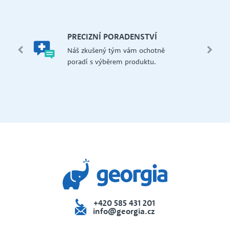
let.
mi,
Š
PRECIZNÍ PORADENSTVÍ
Má
edení
Náš zkušený tým vám ochotně
př
 i na
poradí s výběrem produktu.
če
dejna
+420 585 431 201
info@georgia.cz