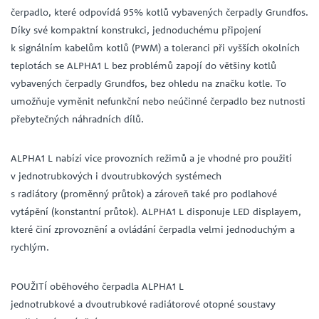
čerpadlo, které odpovídá 95% kotlů vybavených čerpadly Grundfos.
Díky své kompaktní konstrukci, jednoduchému připojení
k signálním kabelům kotlů (PWM) a toleranci při vyšších okolních
teplotách se ALPHA1 L bez problémů zapojí do většiny kotlů
vybavených čerpadly Grundfos, bez ohledu na značku kotle. To
umožňuje vyměnit nefunkční nebo neúčinné čerpadlo bez nutnosti
přebytečných náhradních dílů.
ALPHA1 L nabízí vice provozních režimů a je vhodné pro použití
v jednotrubkových i dvoutrubkových systémech
s radiátory (proměnný průtok) a zároveň také pro podlahové
vytápění (konstantní průtok). ALPHA1 L disponuje LED displayem,
které činí zprovoznění a ovládání čerpadla velmi jednoduchým a
rychlým.
POUŽITÍ oběhového čerpadla ALPHA1 L
jednotrubkové a dvoutrubkové radiátorové otopné soustavy