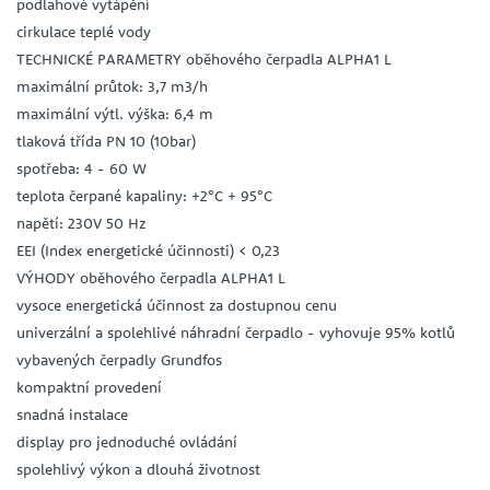
podlahové vytápění
cirkulace teplé vody
TECHNICKÉ PARAMETRY oběhového čerpadla ALPHA1 L
maximální průtok: 3,7 m3/h
maximální výtl. výška: 6,4 m
tlaková třída PN 10 (10bar)
spotřeba: 4 - 60 W
teplota čerpané kapaliny: +2°C + 95°C
napětí: 230V 50 Hz
EEI (Index energetické účinnosti) < 0,23
VÝHODY oběhového čerpadla ALPHA1 L
vysoce energetická účinnost za dostupnou cenu
univerzální a spolehlivé náhradní čerpadlo - vyhovuje 95% kotlů
vybavených čerpadly Grundfos
kompaktní provedení
snadná instalace
display pro jednoduché ovládání
spolehlivý výkon a dlouhá životnost