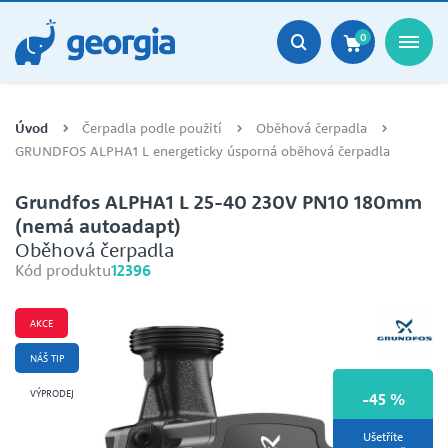
0
Úvod
Čerpadla podle použití
Oběhová čerpadla
GRUNDFOS ALPHA1 L energeticky úsporná oběhová čerpadla
Grundfos ALPHA1 L 25-40 230V PN10 180mm
(nemá autoadapt)
Oběhová čerpadla
Kód produktu
12396
AKCE
NÁŠ TIP
VÝPRODEJ
-45 %
Ušetříte