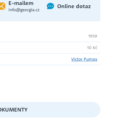
E-mailem
Online dotaz
info@georgia.cz
WILO
1959
ČERPADLO S PONORNOU
HYDRAULIKOU
10 Kč
ZUWA
Victor Pumps
EXPANZNÍ NÁDOBY
OKUMENTY
HADICE