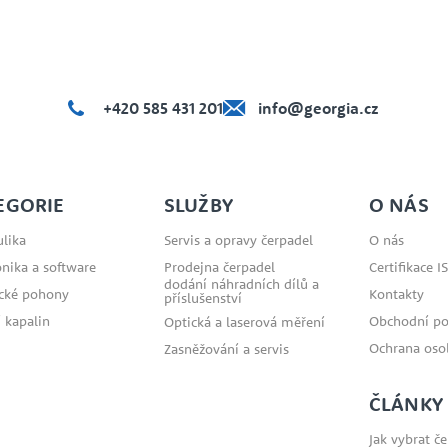
+420 585 431 201
info@georgia.cz
EGORIE
SLUŽBY
O NÁS
lika
Servis a opravy čerpadel
O nás
onika a software
Prodejna čerpadel
Certifikace I
dodání náhradních dílů a
ické pohony
Kontakty
příslušenství
 kapalin
Obchodní p
Optická a laserová měření
Ochrana oso
Zasněžování a servis
ČLÁNKY
Jak vybrat č