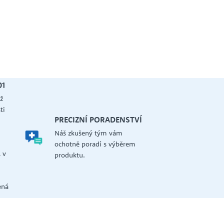
01
ž
ti
PRECIZNÍ PORADENSTVÍ
Náš zkušený tým vám
a
ochotně poradí s výběrem
 v
produktu.
ená