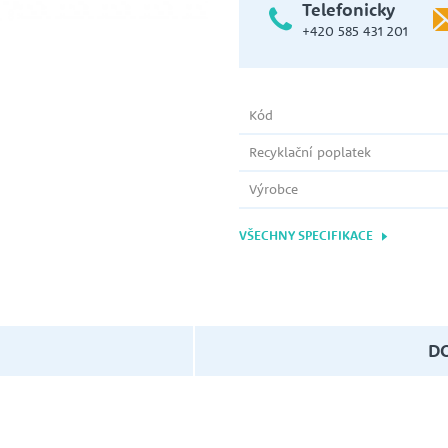
Telefonicky
ce
Tlakové nádoby s membránou
+420 585 431 201
VICTOR PUMPS
Kód
ČERPADLA NA ČERPÁNÍ ADBLUE
Recyklační poplatek
NIPPON OIL PUMP CO. LTD.
Výrobce
PŘÍSLUŠENSTVÍ K ČERPADLŮM
VŠECHNY SPECIFIKACE
FREKVENČNÍ MĚNIČE
Ochrany proti chodu nasucho
NETZSCH
Náhradní díly
D
ATS - AUTOMATICKÉ TLAKOVÉ
STANICE