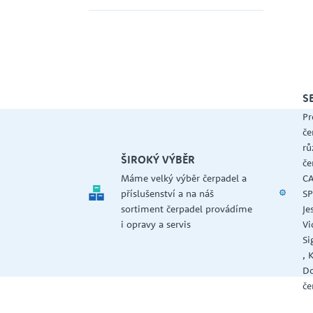
S
Pr
če
rů
ŠIROKÝ VÝBĚR
če
Máme velký výběr čerpadel a
CA
příslušenství a na náš
SP
sortiment čerpadel provádíme
Je
i opravy a servis
Vi
Si
, 
Do
če