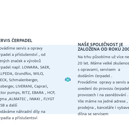
ERVIS ČERPADEL
NAŠE SPOLEČNOST JE
ovádíme servis a opravy
ZALOŽENA OD ROKU 20
rpadel a příslušenství , od
Na trhu působíme už více ne
zných značek a výrobců
20 let. Máme velké zkušenos
rpadel např. LOWARA, SAER,
s opravami, servisem a
LPEDA, Grundfos, WILO,
dodáním čerpadel .
ECK, Schmalenberger,
Provádíme opravy a servis 
ssberger, LIVERANI, Caprari,
uvedení do provozu čerpadel
ctor pumps, RITZ, EBARA , HCP,
provozech i na zasněžování .
gma ,ALMATEC , IWAKI , FLYGT
Vše máme na jedné adrese ,
KSB a další
prodejna , kanceláře i vybav
dáváme náhradní díly na
dílna se servisem
rpadla a příslušentsví