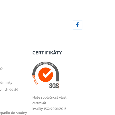
CERTIFIKÁTY
SO
odmínky
bních údajů
Naše společnost vlastní
certifikát
kvality ISO:9001:2015
erpadlo do studny