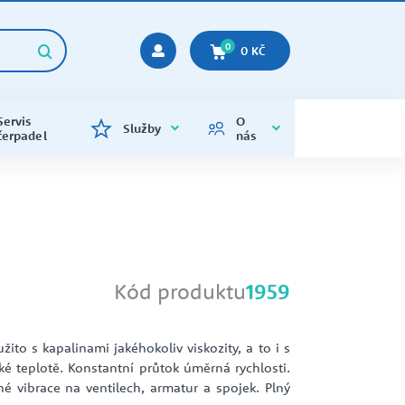
0
0 KČ
Servis
O
Služby
čerpadel
nás
KALOVÁ ČERPADLA
ENERGETIKA
KALOVÁ
CALPEDA
Kalová čerpadla s řezacími noži
Napájecí Voda
kalová čerpadla varianta na 400V
Kalová čerpadla s vortex oběžným
kolem
TLAKOVÉ NÁDOBY
Kód produktu
1959
OPTICKÁ A LASEROVÁ MĚŘENÍ
KONTAKTY
STAVEBNICTVÍ
EMP
Náhradní vaky EPDM, příruby,
OBĚHOVÁ ČERPADLA
ventilky
Tlakové nádoby - soupravy
to s kapalinami jakéhokoliv viskozity, a to i s
 teplotě. Konstantní průtok úměrná rychlosti.
é vibrace na ventilech, armatur a spojek. Plný