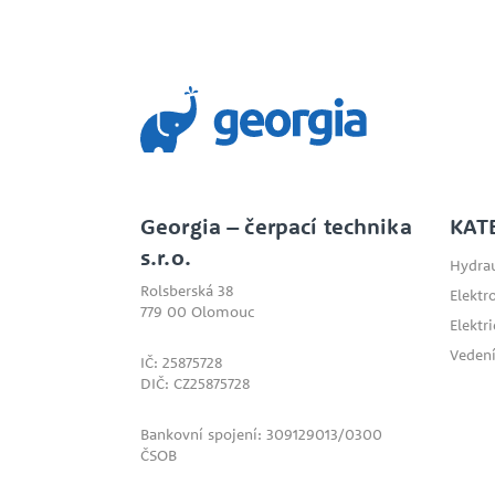
Georgia – čerpací technika
KAT
s.r.o.
Hydrau
Rolsberská 38
Elektr
779 00 Olomouc
Elektr
Vedení
IČ: 25875728
DIČ: CZ25875728
Bankovní spojení: 309129013/0300
ČSOB