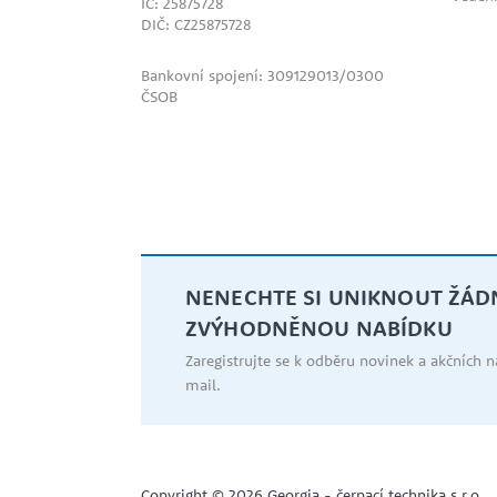
IČ: 25875728
DIČ: CZ25875728
Bankovní spojení: 309129013/0300
ČSOB
NENECHTE SI UNIKNOUT ŽÁ
ZVÝHODNĚNOU NABÍDKU
Zaregistrujte se k odběru novinek a akčních 
mail.
NOVINKA
Copyright © 2026 Georgia - čerpací technika s.r.o.