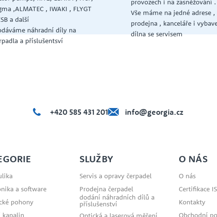
provozech i na zasněžování .
gma ,ALMATEC , IWAKI , FLYGT
Vše máme na jedné adrese ,
KSB a další
prodejna , kanceláře i vybav
dáváme náhradní díly na
dílna se servisem
rpadla a příslušentsví
+420 585 431 201
info@georgia.cz
EGORIE
SLUŽBY
O NÁS
lika
Servis a opravy čerpadel
O nás
onika a software
Prodejna čerpadel
Certifikace I
dodání náhradních dílů a
ické pohony
Kontakty
příslušenství
 kapalin
Obchodní p
Optická a laserová měření