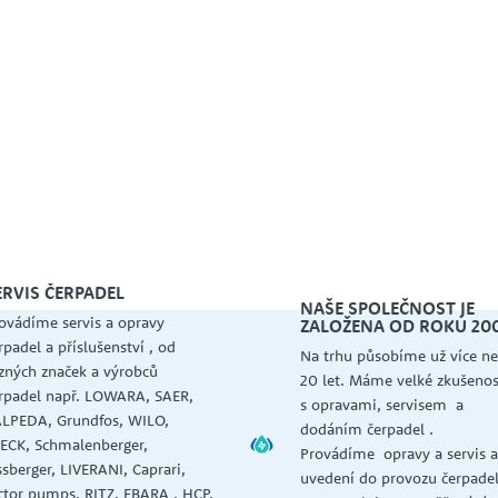


ERVIS ČERPADEL
NAŠE SPOLEČNOST JE
ovádíme servis a opravy
ZALOŽENA OD ROKU 20
rpadel a příslušenství , od
Na trhu působíme už více ne
zných značek a výrobců
20 let. Máme velké zkušenos
rpadel např. LOWARA, SAER,
s opravami, servisem a
LPEDA, Grundfos, WILO,
dodáním čerpadel .
ECK, Schmalenberger,
Provádíme opravy a servis 
ssberger, LIVERANI, Caprari,
uvedení do provozu čerpadel
ctor pumps, RITZ, EBARA , HCP,