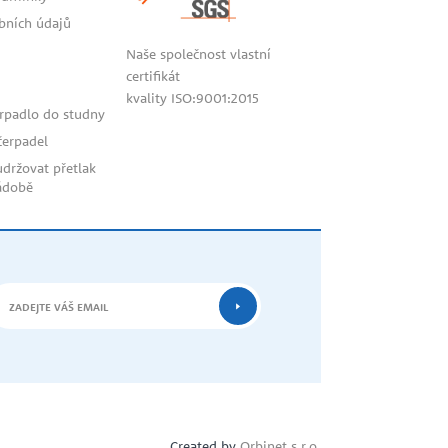
bních údajů
Naše společnost vlastní
certifikát
kvality ISO:9001:2015
erpadlo do studny
bahis
čerpadel
siteleri
udržovat přetlak
ádobě
Created by
Orbinet s.r.o.