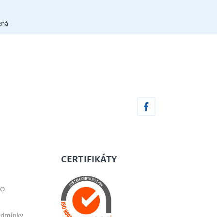
ená
CERTIFIKÁTY
SO
odmínky