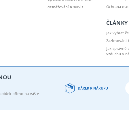
Ochrana oso
Zasněžování a servis
ČLÁNKY
Jak vybrat č
Zazimování 
Jak správně 
vzduchu v n
DNOU
DÁREK K NÁKUPU
nabídek přímo na váš e-