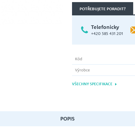
ce
Tlakové nádoby s membránou
POTŘEBUJETE PORADIT?
VICTOR PUMPS
Telefonicky
+420 585 431 201
ČERPADLA NA ČERPÁNÍ ADBLUE
NIPPON OIL PUMP CO. LTD.
Kód
PŘÍSLUŠENSTVÍ K ČERPADLŮM
Výrobce
FREKVENČNÍ MĚNIČE
Ochrany proti chodu nasucho
VŠECHNY SPECIFIKACE
NETZSCH
Náhradní díly
ATS - AUTOMATICKÉ TLAKOVÉ
STANICE
POPIS