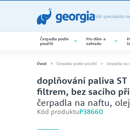
Váš specialista n
Čerpadla podle
Pro dům a
P
použití
zahradu
č
PONORNÁ ČERPADLA
ČERPADLA BAZÉNOVÁ
CHEMIE
ALMATEC
ponorná čerpadla varianta na 
Úvod
Čerpadla podle použití
čerpadla na n
doplňování paliva ST 
filtrem, bez sacího př
SERVIS A OPRAVY ČERPADEL
CERTIFIKACE ISO
PONORNÁ
POTRAVINÁŘSTVÍ
CAPRARI
čerpadla na naftu, olej
DRENÁŽNÍ ČERPADLA
Kód produktu
P38660
SAMONASÁVACÍ ČERPADLA