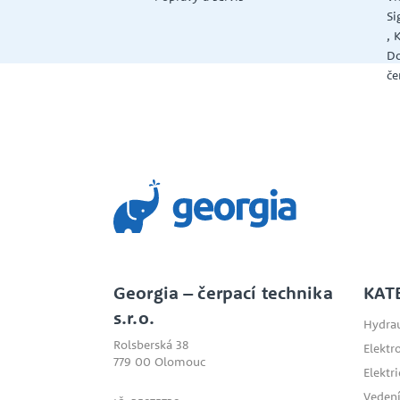
Si
, 
Do
če
Georgia – čerpací technika
KAT
s.r.o.
Hydrau
Rolsberská 38
Elektr
779 00 Olomouc
Elektr
Vedení