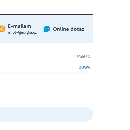
WILO
E-mailem
Online dotaz
info@georgia.cz
ČERPADLO S PONORNOU
HYDRAULIKOU
ZUWA
P38660
ZUWA
EXPANZNÍ NÁDOBY
HADICE