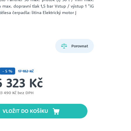
ZEMĚDĚLSTVÍ
HCP PUMP
 max. dopravní tlak 1,5 bar Vstup / výstup 1 "iG
VŘETENOVÁ ČERPADLA
tělesa čerpadla: litina Elektrický motor J
LIVERANI
DÁVKOVACÍ ČERPADLA
Porovnat
- 5 %
17 182 Kč
RITZ
6 323 Kč
ZUBOVÁ ČERPADLA
13 490 Kč bez DPH
SIGMA
VLOŽIT DO KOŠÍKU
ČERPADLA A DOMÁCÍ
VODÁRNY NA 12V A 24V