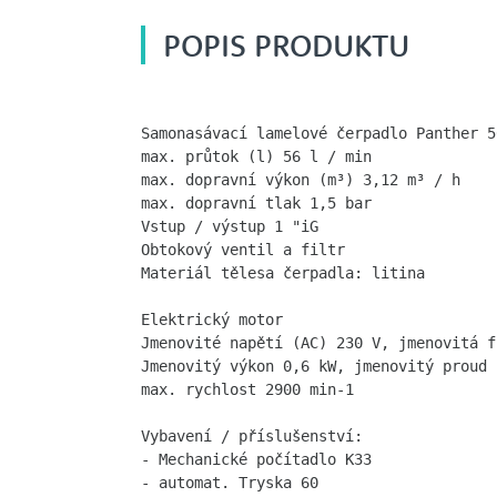
POPIS PRODUKTU
Samonasávací lamelové čerpadlo Panther 56
max. průtok (l) 56 l / min

max. dopravní výkon (m³) 3,12 m³ / h

max. dopravní tlak 1,5 bar

Vstup / výstup 1 "iG 

Obtokový ventil a filtr 

Materiál tělesa čerpadla: litina 

Elektrický motor 

Jmenovité napětí (AC) 230 V, jmenovitá f
Jmenovitý výkon 0,6 kW, jmenovitý proud 
max. rychlost 2900 min-1

Vybavení / příslušenství: 

- Mechanické počítadlo K33  

- automat. Tryska 60 	  
