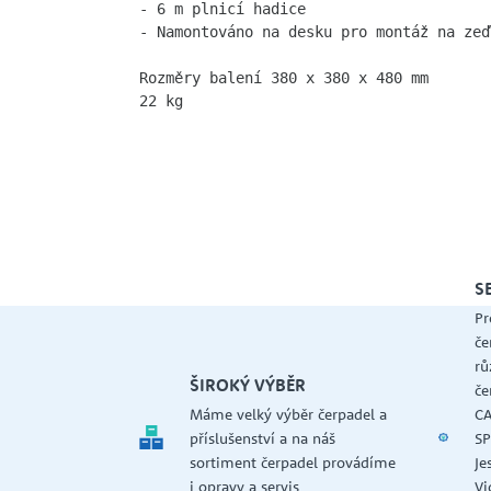
- 6 m plnicí hadice  

- Namontováno na desku pro montáž na zeď 
Rozměry balení 380 x 380 x 480 mm 

22 kg
S
Pr
če
rů
ŠIROKÝ VÝBĚR
če
Máme velký výběr čerpadel a
CA
příslušenství a na náš
SP
sortiment čerpadel provádíme
Je
i opravy a servis
Vi