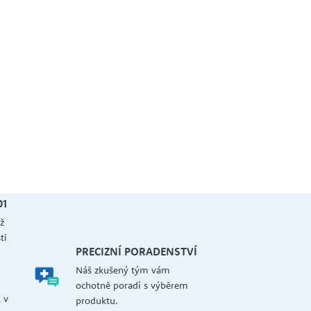
01
ž
ti
PRECIZNÍ PORADENSTVÍ
Náš zkušený tým vám
a
ochotně poradí s výběrem
 v
produktu.