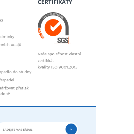
CERTIFIKÁTY
SO
odmínky
bních údajů
Naše společnost vlastní
certifikát
kvality ISO:9001:2015
erpadlo do studny
bahis
čerpadel
siteleri
udržovat přetlak
ádobě