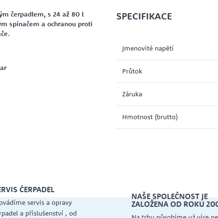
m čerpadlem, s 24 až 80 l
SPECIFIKACE
ým spínačem a ochranou proti
če.
Jmenovité napětí
bar
Průtok
Záruka
Hmotnost (brutto)
ERVIS ČERPADEL
NAŠE SPOLEČNOST JE
ovádíme servis a opravy
ZALOŽENA OD ROKU 20
rpadel a příslušenství , od
Na trhu působíme už více ne