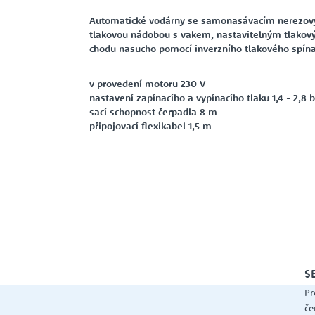
Automatické vodárny se samonasávacím nerezový
tlakovou nádobou s vakem, nastavitelným tlakov
chodu nasucho pomocí inverzního tlakového spína
v provedení motoru 230 V
nastavení zapínacího a vypínacího tlaku 1,4 - 2,8 
sací schopnost čerpadla 8 m
připojovací flexikabel 1,5 m
S
Pr
če