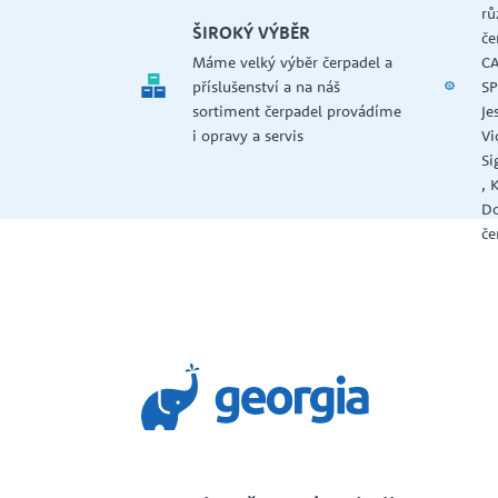
rů
ŠIROKÝ VÝBĚR
če
Máme velký výběr čerpadel a
CA
příslušenství a na náš
SP
sortiment čerpadel provádíme
Je
i opravy a servis
Vi
Si
, 
Do
če