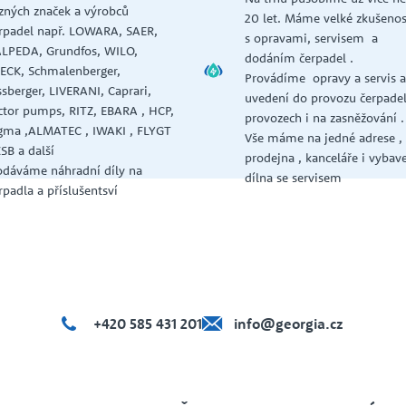
zných značek a výrobců
20 let. Máme velké zkušenos
rpadel např. LOWARA, SAER,
s opravami, servisem a
LPEDA, Grundfos, WILO,
dodáním čerpadel .
ECK, Schmalenberger,
Provádíme opravy a servis 
ssberger, LIVERANI, Caprari,
uvedení do provozu čerpadel
ctor pumps, RITZ, EBARA , HCP,
provozech i na zasněžování .
gma ,ALMATEC , IWAKI , FLYGT
Vše máme na jedné adrese ,
KSB a další
prodejna , kanceláře i vybav
dáváme náhradní díly na
dílna se servisem
rpadla a příslušentsví
+420 585 431 201
info@georgia.cz