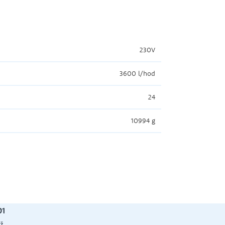
230V
3600 l/hod
24
10994 g
01
ž