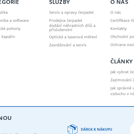
EGORIE
SLUŽBY
O NÁS
lika
Servis a opravy čerpadel
O nás
onika a software
Prodejna čerpadel
Certifikace I
dodání náhradních dílů a
ické pohony
Kontakty
příslušenství
 kapalin
Obchodní p
Optická a laserová měření
Ochrana oso
Zasněžování a servis
ČLÁNKY
Jak vybrat č
Zazimování 
Jak správně 
vzduchu v n
DNOU
DÁREK K NÁKUPU