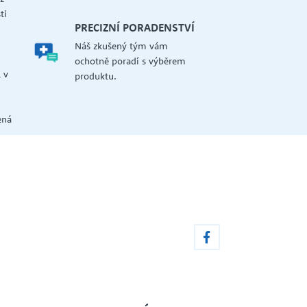
ti
PRECIZNÍ PORADENSTVÍ
Náš zkušený tým vám
a
ochotně poradí s výběrem
 v
produktu.
ená