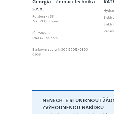
Georgia – čerpací technika
KAT
s.r.o.
Hydrau
Rolsberská 38
Elektr
779 00 Olomouc
Elektr
Vedení
IČ: 25875728
DIČ: CZ25875728
Bankovní spojení: 309129013/0300
ČSOB
NENECHTE SI UNIKNOUT ŽÁ
ZVÝHODNĚNOU NABÍDKU