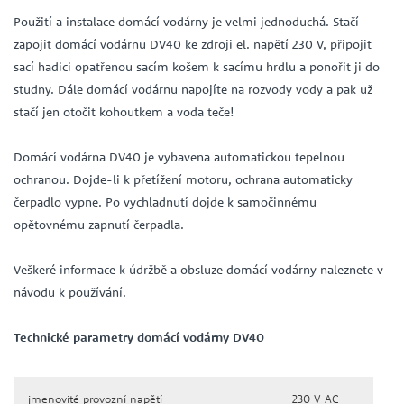
Použití a instalace domácí vodárny je velmi jednoduchá. Stačí
zapojit domácí vodárnu DV40 ke zdroji el. napětí 230 V, připojit
sací hadici opatřenou sacím košem k sacímu hrdlu a ponořit ji do
studny. Dále domácí vodárnu napojíte na rozvody vody a pak už
stačí jen otočit kohoutkem a voda teče!
Domácí vodárna DV40 je vybavena automatickou tepelnou
ochranou. Dojde-li k přetížení motoru, ochrana automaticky
čerpadlo vypne. Po vychladnutí dojde k samočinnému
opětovnému zapnutí čerpadla.
Veškeré informace k údržbě a obsluze domácí vodárny naleznete v
návodu k používání.
Technické parametry domácí vodárny DV40
jmenovité provozní napětí
230 V AC