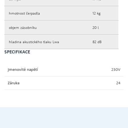
hmotnost čerpadla
12 kg
objem zásobníku
20 l
hladina akustického tlaku Lwa
82 dB
SPECIFIKACE
Jmenovité napětí
230V
Záruka
24