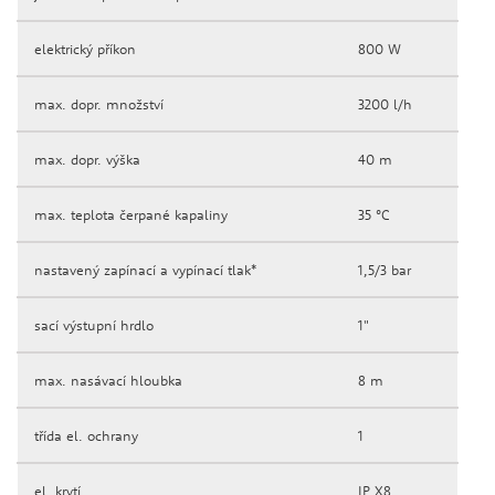
elektrický příkon
800 W
max. dopr. množství
3200 l/h
max. dopr. výška
40 m
max. teplota čerpané kapaliny
35 °C
nastavený zapínací a vypínací tlak*
1,5/3 bar
sací výstupní hrdlo
1"
max. nasávací hloubka
8 m
třída el. ochrany
1
el. krytí
IP X8