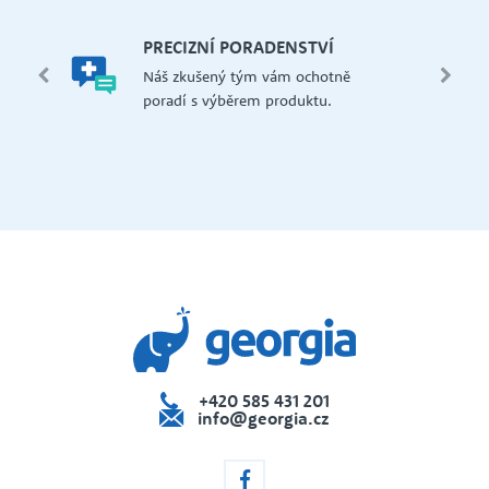
let.
mi,
Š
PRECIZNÍ PORADENSTVÍ
Má
edení
Náš zkušený tým vám ochotně
př
 i na
poradí s výběrem produktu.
če
dejna
+420 585 431 201
info@georgia.cz