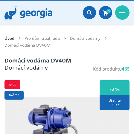
0
Úvod
Pro dům a zahradu
Domácí vodárny
Domácí vodárna DV40M
Domácí vodárna DV40M
Domácí vodárny
Kód produktu
465
AKCE
-3 %
NÁŠ TIP
Ušetříte
119 Kč