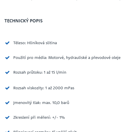
TECHNICKÝ POPIS
Těleso: Hliníková slitina
Použití pro média: Motorvé, hydrauliské a převodové oleje
Rozsah průtoku: 1 až 15 l/min
Rozsah viskozity: 1 až 2000 mPas
Jmenovitý tlak: max. 10,0 barů
Zkreslení při měření: +/- 1%
Připojovací rozměry: 1" vnější závit