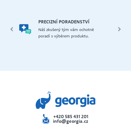
let.
mi,
Š
PRECIZNÍ PORADENSTVÍ
Má
edení
Náš zkušený tým vám ochotně
př
 i na
poradí s výběrem produktu.
če
dejna
+420 585 431 201
info@georgia.cz