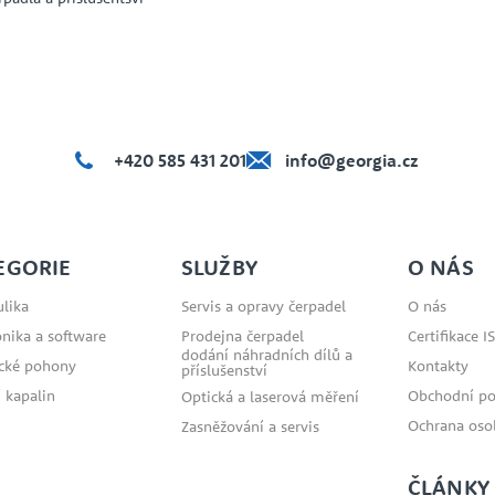
+420 585 431 201
info@georgia.cz
EGORIE
SLUŽBY
O NÁS
lika
Servis a opravy čerpadel
O nás
onika a software
Prodejna čerpadel
Certifikace I
dodání náhradních dílů a
ické pohony
Kontakty
příslušenství
 kapalin
Obchodní p
Optická a laserová měření
Ochrana oso
Zasněžování a servis
ČLÁNKY