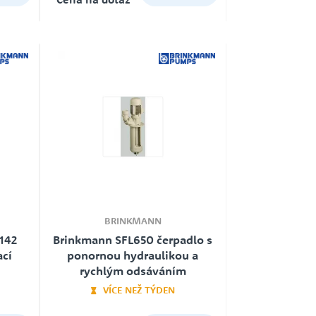
WILO
ČERPADLO S PONORNOU
HYDRAULIKOU
ZUWA
EXPANZNÍ NÁDOBY
BRINKMANN
142
Brinkmann SFL650 čerpadlo s
ací
ponornou hydraulikou a
HADICE
rychlým odsáváním
VÍCE NEŽ TÝDEN