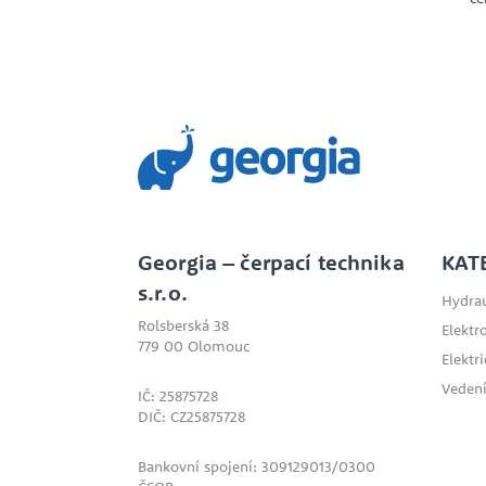
Georgia – čerpací technika
KAT
s.r.o.
Hydrau
Rolsberská 38
Elektr
779 00 Olomouc
Elektr
Vedení
IČ: 25875728
DIČ: CZ25875728
Bankovní spojení: 309129013/0300