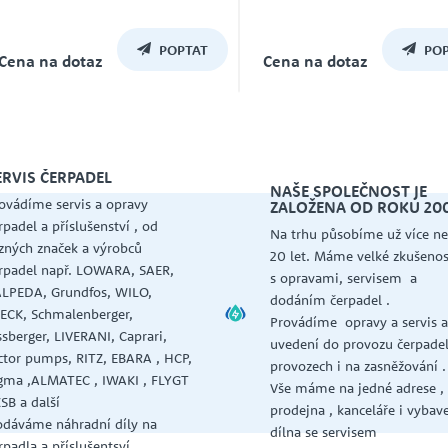
Záruka
Záruka
24
24
POPTAT
POP
Cena na dotaz
Cena na dotaz
ERVIS ČERPADEL
NAŠE SPOLEČNOST JE
ovádíme servis a opravy
ZALOŽENA OD ROKU 20
rpadel a příslušenství , od
Na trhu působíme už více ne
zných značek a výrobců
20 let. Máme velké zkušenos
rpadel např. LOWARA, SAER,
s opravami, servisem a
LPEDA, Grundfos, WILO,
dodáním čerpadel .
ECK, Schmalenberger,
Provádíme opravy a servis 
ssberger, LIVERANI, Caprari,
uvedení do provozu čerpadel
ctor pumps, RITZ, EBARA , HCP,
provozech i na zasněžování .
gma ,ALMATEC , IWAKI , FLYGT
Vše máme na jedné adrese ,
KSB a další
prodejna , kanceláře i vybav
dáváme náhradní díly na
dílna se servisem
rpadla a příslušentsví