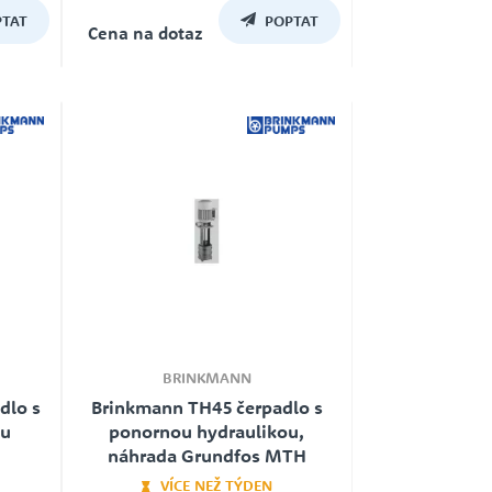
Záruka
TAT
POPTAT
24
Cena na dotaz
BRINKMANN
dlo s
Brinkmann TH45 čerpadlo s
ou
ponornou hydraulikou,
náhrada Grundfos MTH
VÍCE NEŽ TÝDEN