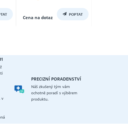
Záruka
TAT
POPTAT
24
Cena na dotaz
01
ž
ti
PRECIZNÍ PORADENSTVÍ
Náš zkušený tým vám
a
ochotně poradí s výběrem
 v
produktu.
ená