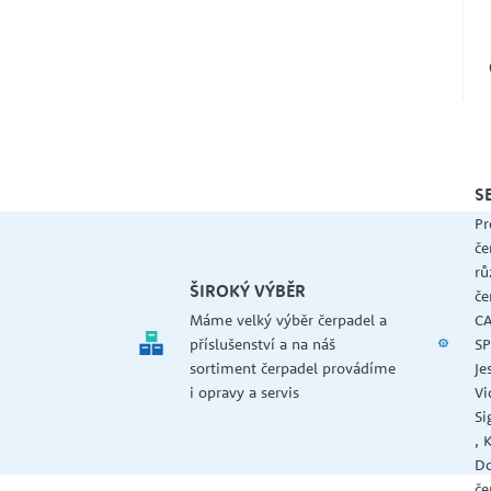
S
Pr
če
rů
ŠIROKÝ VÝBĚR
če
Máme velký výběr čerpadel a
CA
příslušenství a na náš
SP
sortiment čerpadel provádíme
Je
i opravy a servis
Vi
Si
, 
Do
če