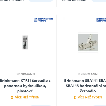
ce
Tlakové nádoby s membránou
VICTOR PUMPS
ČERPADLA NA ČERPÁNÍ ADBLUE
NIPPON OIL PUMP CO. LTD.
PŘÍSLUŠENSTVÍ K ČERPADLŮM
FREKVENČNÍ MĚNIČE
Ochrany proti chodu nasucho
NETZSCH
Náhradní díly
BRINKMANN
BRINKMANN
Brinkmann KTF51 čerpadlo s
Brinkmann SBA141 SBA
ponornou hydraulikou,
SBA143 horizontální s
ATS - AUTOMATICKÉ TLAKOVÉ
plastové
čerpadlo
STANICE
VÍCE NEŽ TÝDEN
VÍCE NEŽ TÝDEN