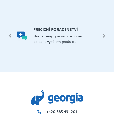
let.
mi,
Š
PRECIZNÍ PORADENSTVÍ
Má
edení
Náš zkušený tým vám ochotně
př
 i na
poradí s výběrem produktu.
če
dejna
+420 585 431 201