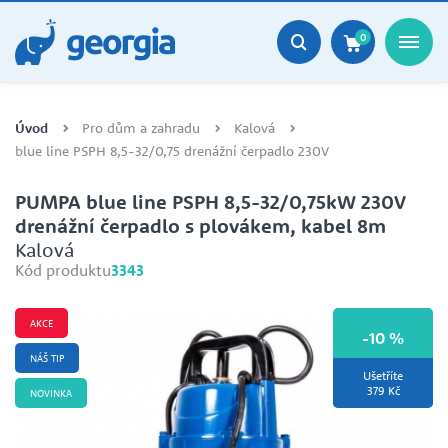
0
Úvod
Pro dům a zahradu
Kalová
blue line PSPH 8,5-32/0,75 drenážní čerpadlo 230V
PUMPA blue line PSPH 8,5-32/0,75kW 230V
drenážní čerpadlo s plovákem, kabel 8m
Kalová
Kód produktu
3343
AKCE
-10 %
NÁŠ TIP
Ušetříte
379 Kč
NOVINKA