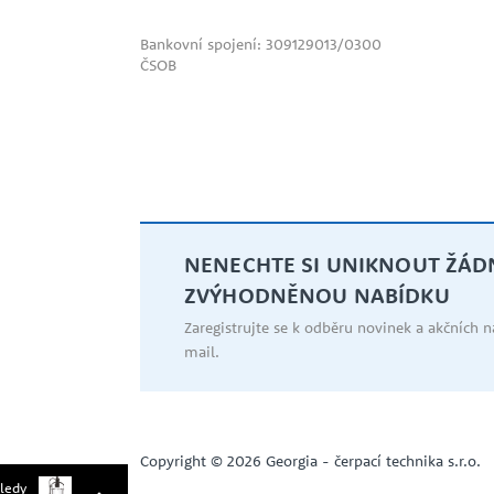
Bankovní spojení: 309129013/0300
ČSOB
NENECHTE SI UNIKNOUT ŽÁ
ZVÝHODNĚNOU NABÍDKU
Zaregistrujte se k odběru novinek a akčních 
mail.
AKCE
-10 %
Copyright © 2026 Georgia - čerpací technika s.r.o.
ledy
NÁŠ TIP