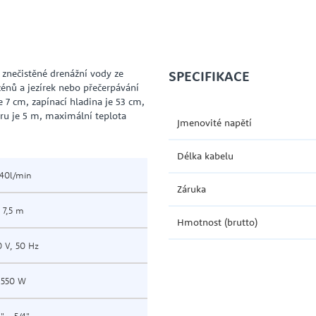
 znečistěné drenážní vody ze
SPECIFIKACE
zénů a jezírek nebo přečerpávání
 7 cm, zapínací hladina je 53 cm,
ru je 5 m, maximální teplota
Jmenovité napětí
Délka kabelu
40l/min
Záruka
7,5 m
Hmotnost (brutto)
0 V, 50 Hz
550 W