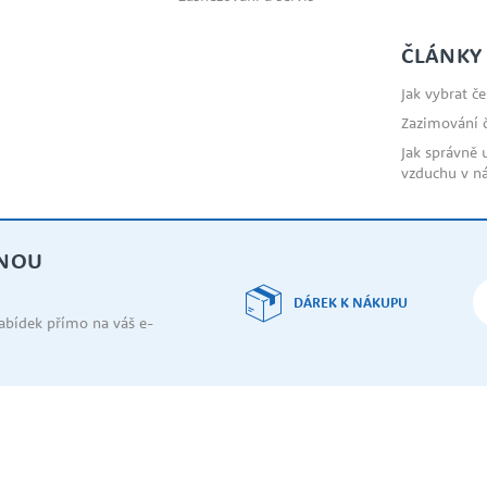
ČLÁNKY
Jak vybrat č
Zazimování 
Jak správně 
vzduchu v n
DNOU
DÁREK K NÁKUPU
nabídek přímo na váš e-