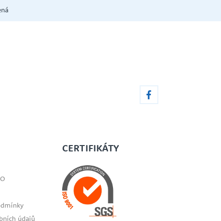
ená
CERTIFIKÁTY
SO
odmínky
bních údajů