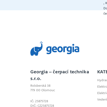
, 
Do
če
Georgia – čerpací technika
KAT
s.r.o.
Hydrau
Rolsberská 38
Elektr
779 00 Olomouc
Elektr
Vedení
IČ: 25875728
DIČ: CZ25875728