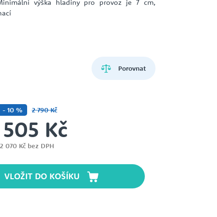
Minimální výška hladiny pro provoz je 7 cm,
ZEMĚDĚLSTVÍ
HCP PUMP
VŘETENOVÁ ČERPADLA
nací
LIVERANI
DÁVKOVACÍ ČERPADLA
Porovnat
- 10 %
2 790 Kč
 505 Kč
RITZ
ZUBOVÁ ČERPADLA
2 070 Kč bez DPH
VLOŽIT DO KOŠÍKU
SIGMA
ČERPADLA A DOMÁCÍ
VODÁRNY NA 12V A 24V