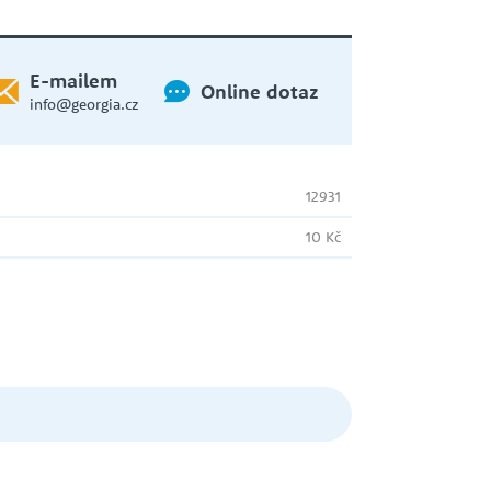
WILO
E-mailem
Online dotaz
info@georgia.cz
ČERPADLO S PONORNOU
HYDRAULIKOU
ZUWA
12931
10 Kč
EXPANZNÍ NÁDOBY
HADICE