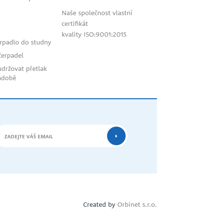
Naše společnost vlastní
certifikát
kvality ISO:9001:2015
erpadlo do studny
bahis
čerpadel
siteleri
udržovat přetlak
ádobě
Created by
Orbinet s.r.o.