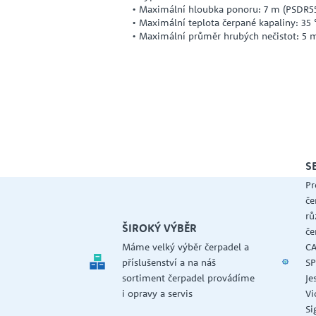
• Maximální hloubka ponoru: 7 m (PSDR5
• Maximální teplota čerpané kapaliny: 35 
• Maximální průměr hrubých nečistot: 5
S
Pr
če
rů
ŠIROKÝ VÝBĚR
če
Máme velký výběr čerpadel a
CA
příslušenství a na náš
SP
sortiment čerpadel provádíme
Je
i opravy a servis
Vi
Si