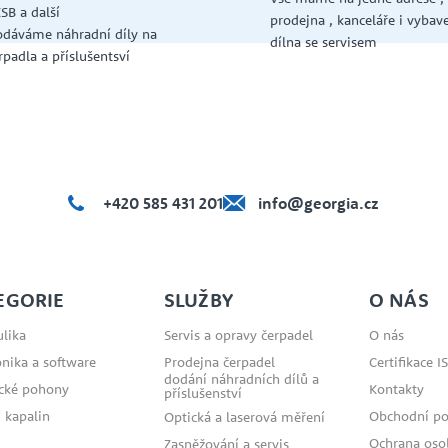
KSB a další
prodejna , kanceláře i vybav
dáváme náhradní díly na
dílna se servisem
rpadla a příslušentsví
+420 585 431 201
info@georgia.cz
EGORIE
SLUŽBY
O NÁS
lika
Servis a opravy čerpadel
O nás
onika a software
Prodejna čerpadel
Certifikace I
dodání náhradních dílů a
ické pohony
Kontakty
příslušenství
 kapalin
Obchodní p
Optická a laserová měření
Ochrana oso
Zasněžování a servis