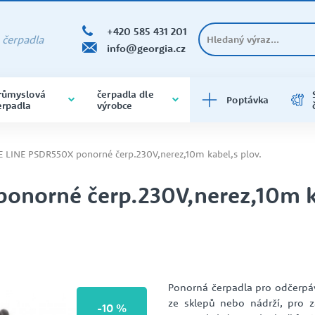
+420 585 431 201
a čerpadla
info@georgia.cz
růmyslová
čerpadla dle
Poptávka
erpadla
výrobce
ČERPADLA DO VRTU A STUDNY
DOMÁCÍ VODÁRNY
DOLY A HUTĚ
BRINKMANN
400V
čerpadla do vrtu a do studny
 LINE PSDR550X ponorné čerp.230V,nerez,10m kabel,s plov.
varianta na 400V
onorné čerp.230V,nerez,10m k
ODSTŘEDIVÁ ČERPADLA
PRODEJNA ČERPADEL
O SPOLEČNOSTI
SAMONASÁVACÍ
PRŮMYSL
EBARA
Čerpadla samonasávací
čerpadla varianta na 400V
Ponorná čerpadla pro odčerpáv
ze sklepů nebo nádrží, pro z
-10 %