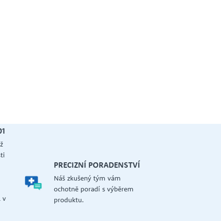
01
ž
ti
PRECIZNÍ PORADENSTVÍ
Náš zkušený tým vám
a
ochotně poradí s výběrem
 v
produktu.