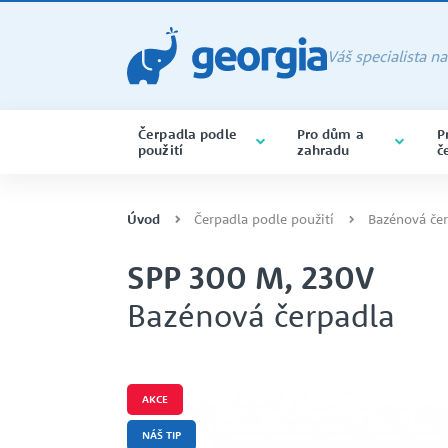
Váš specialista n
Čerpadla podle
Pro dům a
P
použití
zahradu
č
PONORNÁ ČERPADLA
ČERPADLA BAZÉNOVÁ
CHEMIE
ALMATEC
ponorná čerpadla varianta na 
Úvod
Čerpadla podle použití
Bazénová če
SPP 300 M, 230V
Bazénová čerpadla
SERVIS A OPRAVY ČERPADEL
CERTIFIKACE ISO
PONORNÁ
POTRAVINÁŘSTVÍ
CAPRARI
DRENÁŽNÍ ČERPADLA
AKCE
SAMONASÁVACÍ ČERPADLA
NÁŠ TIP