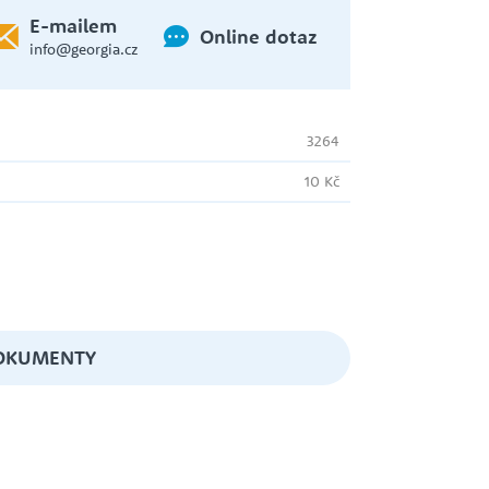
E-mailem
Online dotaz
WILO
info@georgia.cz
ČERPADLO S PONORNOU
3264
HYDRAULIKOU
ZUWA
10 Kč
EXPANZNÍ NÁDOBY
OKUMENTY
HADICE