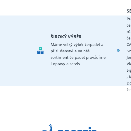
S
Pr
če
rů
ŠIROKÝ VÝBĚR
če
Máme velký výběr čerpadel a
CA
příslušenství a na náš
SP
sortiment čerpadel provádíme
Je
i opravy a servis
Vi
Si
, 
Do
če