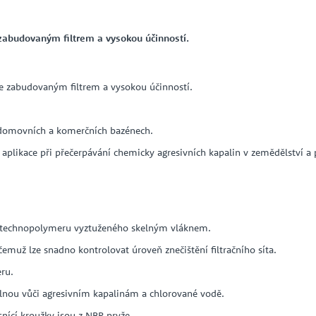
zabudovaným filtrem a vysokou účinností.
se zabudovaným filtrem a vysokou účinností.
v domovních a komerčních bazénech.
 aplikace při přečerpávání chemicky agresivních kapalin v zemědělství a
 z technopolymeru vyztuženého skelným vláknem.
čemuž lze snadno kontrolovat úroveň znečištění filtračního síta.
ru.
lnou vůči agresivním kapalinám a chlorované vodě.
ěsnící kroužky jsou z NBR pryže.