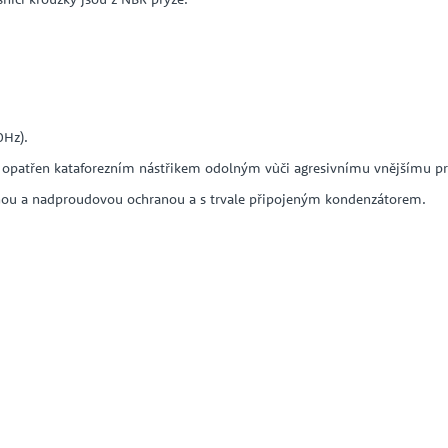
0Hz).
 je opatřen kataforezním nástřikem odolným vùči agresivnímu vnějšímu pr
ou a nadproudovou ochranou a s trvale připojeným kondenzátorem.