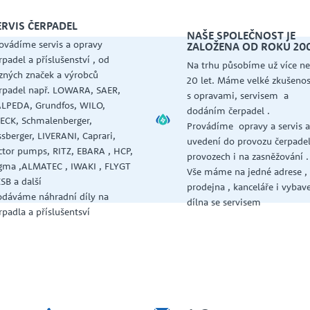
ERVIS ČERPADEL
NAŠE SPOLEČNOST JE
ovádíme servis a opravy
ZALOŽENA OD ROKU 20
rpadel a příslušenství , od
Na trhu působíme už více ne
zných značek a výrobců
20 let. Máme velké zkušenos
rpadel např. LOWARA, SAER,
s opravami, servisem a
LPEDA, Grundfos, WILO,
dodáním čerpadel .
ECK, Schmalenberger,
Provádíme opravy a servis 
ssberger, LIVERANI, Caprari,
uvedení do provozu čerpadel
ctor pumps, RITZ, EBARA , HCP,
provozech i na zasněžování .
gma ,ALMATEC , IWAKI , FLYGT
Vše máme na jedné adrese ,
KSB a další
prodejna , kanceláře i vybav
dáváme náhradní díly na
dílna se servisem
rpadla a příslušentsví