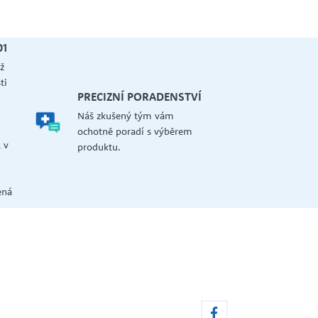
01
ž
ti
PRECIZNÍ PORADENSTVÍ
Náš zkušený tým vám
a
ochotně poradí s výběrem
 v
produktu.
ená