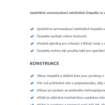
Spolehlivá samonasávací odstředivá čerpadla se 
Spolehlivá samonasávací odstředivá čerpadla 
Čerpadla vynikají nízkou hlučností.
Vhodná zejména pro cirkulaci a filtraci vody 
Čerpadla mohou být použita také pro speciální
KONSTRUKCE
Těleso čerpadla a oběžné kolo jsou vyrobeny
Filtr má průhledné víko z polykarbonátu, díky 
Difuzor je vyroben ze zesíleného technopolyme
Hřídel je utěsněna mechanickou ucpávkou odo
Hřídel je vyrobena z nerezové oceli AISI 316, t