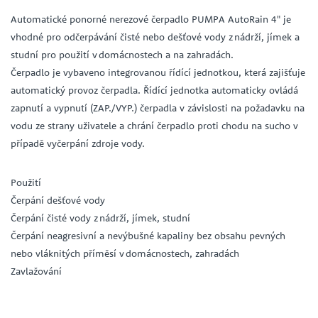
Automatické ponorné nerezové čerpadlo PUMPA AutoRain 4" je
vhodné pro odčerpávání čisté nebo dešťové vody z nádrží, jímek a
studní pro použití v domácnostech a na zahradách.
Čerpadlo je vybaveno integrovanou řídící jednotkou, která zajišťuje
automatický provoz čerpadla. Řídící jednotka automaticky ovládá
zapnutí a vypnutí (ZAP./VYP.) čerpadla v závislosti na požadavku na
vodu ze strany uživatele a chrání čerpadlo proti chodu na sucho v
případě vyčerpání zdroje vody.
Použití
Čerpání dešťové vody
Čerpání čisté vody z nádrží, jímek, studní
Čerpání neagresivní a nevýbušné kapaliny bez obsahu pevných
nebo vláknitých příměsí v domácnostech, zahradách
Zavlažování