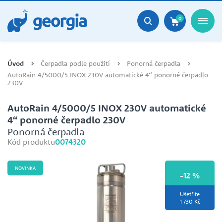
0
Úvod
Čerpadla podle použití
Ponorná čerpadla
AutoRain 4/5000/5 INOX 230V automatické 4“ ponorné čerpadlo
230V
AutoRain 4/5000/5 INOX 230V automatické
4“ ponorné čerpadlo 230V
Ponorná čerpadla
Kód produktu
0074320
NOVINKA
-12 %
Ušetříte
1 730 Kč