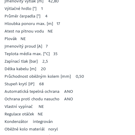
Jmenovitý výtlak [m] 42,80
Výtlačné hrdlo ["] 1
Průměr čerpadla ["] 4
Hloubka ponoru max. [m] 17
Atest na pitnou vodu NE
Plovák NE
Jmenovitý proud [A] 7
Teplota média max. [°C] 35
Zapínací tlak [bar] 2,5
Délka kabelu [m] 20
Průchodnost oběžným kolem [mm] 0,50
Stupeň krytí [IP] 68
Automatická tepelná ochrana ANO
Ochrana proti chodu nasucho ANO
Vlastní vypínač NE
Regulace otáček NE
Kondenzátor integrován
Oběžné kolo materiál noryl