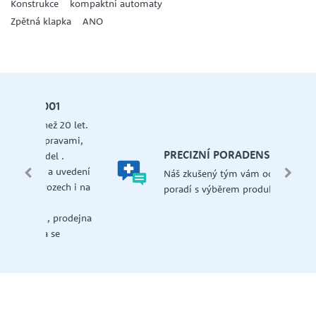
Konstrukce kompaktní automaty
Zpětná klapka ANO
let.
mi,
Š
PRECIZNÍ PORADENSTVÍ
Má
edení
Náš zkušený tým vám ochotně
př
 i na
poradí s výběrem produktu.
če
dejna