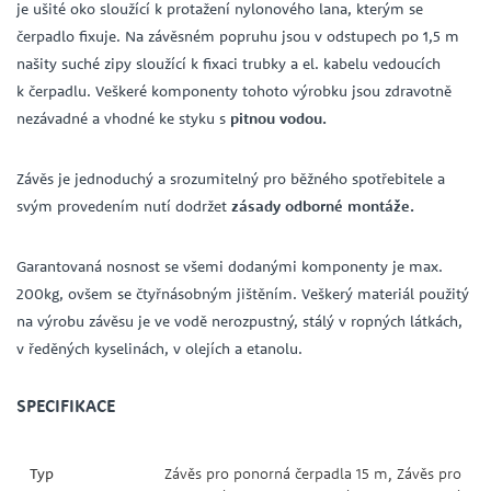
je ušité oko sloužící k protažení nylonového lana, kterým se
čerpadlo fixuje. Na závěsném popruhu jsou v odstupech po 1,5 m
našity suché zipy sloužící k fixaci trubky a el. kabelu vedoucích
k čerpadlu. Veškeré komponenty tohoto výrobku jsou zdravotně
nezávadné a vhodné ke styku s
pitnou vodou.
Závěs je jednoduchý a srozumitelný pro běžného spotřebitele a
svým provedením nutí dodržet
zásady odborné montáže.
Garantovaná nosnost se všemi dodanými komponenty je max.
200kg, ovšem se čtyřnásobným jištěním. Veškerý materiál použitý
na výrobu závěsu je ve vodě nerozpustný, stálý v ropných látkách,
v ředěných kyselinách, v olejích a etanolu.
SPECIFIKACE
Typ
Závěs pro ponorná čerpadla 15 m, Závěs pro