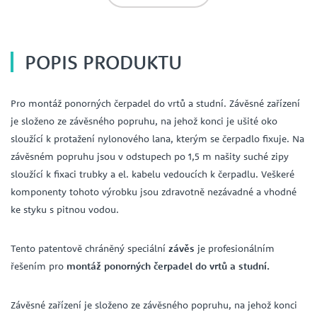
POPIS PRODUKTU
Pro montáž ponorných čerpadel do vrtů a studní. Závěsné zařízení
je složeno ze závěsného popruhu, na jehož konci je ušité oko
sloužící k protažení nylonového lana, kterým se čerpadlo fixuje. Na
závěsném popruhu jsou v odstupech po 1,5 m našity suché zipy
sloužící k fixaci trubky a el. kabelu vedoucích k čerpadlu. Veškeré
komponenty tohoto výrobku jsou zdravotně nezávadné a vhodné
ke styku s pitnou vodou.
Tento patentově chráněný speciální
závěs
je profesionálním
řešením pro
montáž ponorných čerpadel do vrtů a studní.
Závěsné zařízení je složeno ze závěsného popruhu, na jehož konci