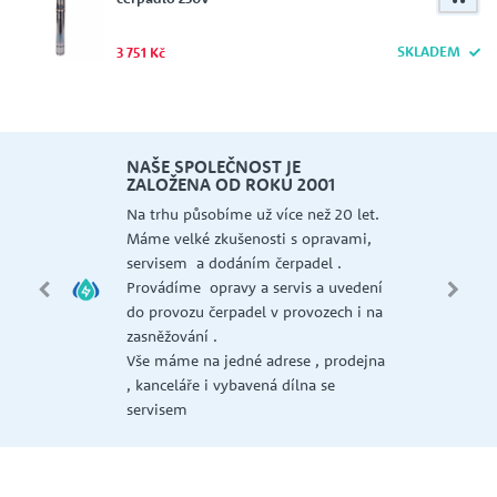
SKLADEM
3 751 Kč
NAŠE SPOLEČNOST JE
ZALOŽENA OD ROKU 2001
 a
Na trhu působíme už více než 20 let.
Máme velké zkušenosti s opravami,
AER,
servisem a dodáním čerpadel .
Provádíme opravy a servis a uvedení
NI,
do provozu čerpadel v provozech i na
 ,
zasněžování .
GT ,
Vše máme na jedné adrese , prodejna
, kanceláře i vybavená dílna se
la a
servisem