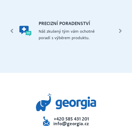
let.
mi,
Š
PRECIZNÍ PORADENSTVÍ
Má
edení
Náš zkušený tým vám ochotně
př
 i na
poradí s výběrem produktu.
če
dejna
+420 585 431 201
info@georgia.cz