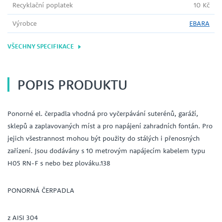
Recyklační poplatek
10 Kč
Výrobce
EBARA
VŠECHNY SPECIFIKACE
POPIS PRODUKTU
Ponorné el. čerpadla vhodná pro vyčerpávání suterénů, garáží,
sklepů a zaplavovaných míst a pro napájení zahradních fontán. Pro
jejich všestrannost mohou být použity do stálých i přenosných
zařízení. Jsou dodávány s 10 metrovým napájecím kabelem typu
H05 RN-F s nebo bez plováku.138
PONORNÁ ČERPADLA
z AISI 304