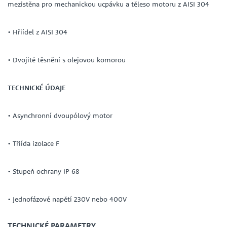
mezistěna pro mechanickou ucpávku a těleso motoru z AISI 304
• Hřiídel z AISI 304
• Dvojité těsnění s olejovou komorou
TECHNICKÉ ÚDAJE
• Asynchronní dvoupólový motor
• Třiída izolace F
• Stupeň ochrany IP 68
• Jednofázové napětí 230V nebo 400V
TECHNICKÉ PARAMETRY