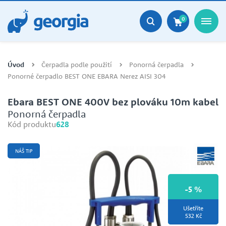
0
Úvod
Čerpadla podle použití
Ponorná čerpadla
Ponorné čerpadlo BEST ONE EBARA Nerez AISI 304
Ebara BEST ONE 400V bez plováku 10m kabel
Ponorná čerpadla
Kód produktu
628
NÁŠ TIP
-5 %
Ušetříte
532 Kč